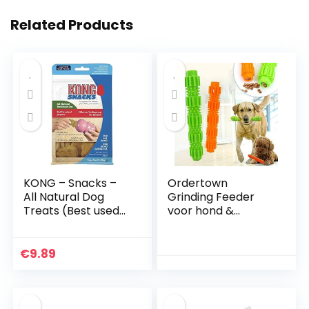
Related Products
KONG – Snacks –
Ordertown
All Natural Dog
Grinding Feeder
Treats (Best used
voor hond &
with KONG Rubber
huisdier
Toys) – Puppy
accessoires, hond
Biscuits – For Large
kauwen Stick
€
9.89
Dogs
Agressieve Chewer
Treat Dispenser
Rubber huisdier
tanden