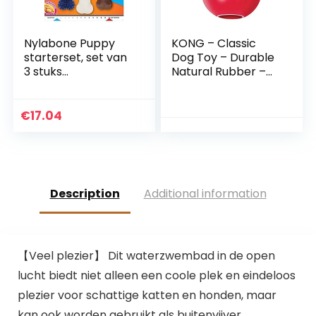
Nylabone Puppy
KONG – Classic
starterset, set van
Dog Toy – Durable
3 stuks
Natural Rubber –
tandheelkundige
Fun to Chew, Chase
hond
and Fetch – For
kauwbeenderen,
Small Dogs
€
17.04
tandjes, zacht,
afgestudeerd, klein,
voor puppy’s tot 11
kg
Description
Additional information
【Veel plezier】 Dit waterzwembad in de open
lucht biedt niet alleen een coole plek en eindeloos
plezier voor schattige katten en honden, maar
kan ook worden gebruikt als buitenvijver,