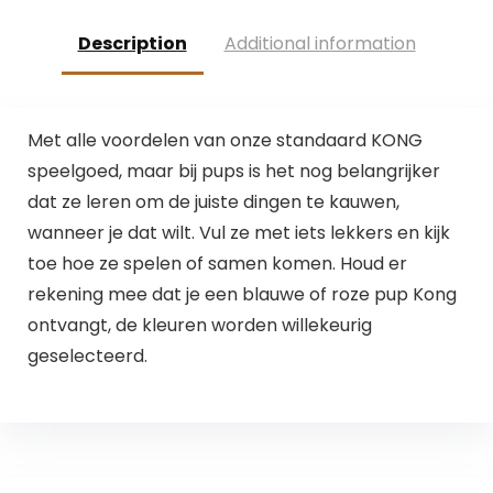
kauwers Krokodil
voor honden
Alligator
hondenspeelgoed
Description
Additional information
Tandheelkundige
intelligentie
tandenreiniging
hondenaccessoires
speelgoed
– natuurlijk katoen
Met alle voordelen van onze standaard KONG
speelgoed, maar bij pups is het nog belangrijker
dat ze leren om de juiste dingen te kauwen,
wanneer je dat wilt. Vul ze met iets lekkers en kijk
toe hoe ze spelen of samen komen. Houd er
rekening mee dat je een blauwe of roze pup Kong
ontvangt, de kleuren worden willekeurig
geselecteerd.