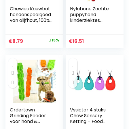
Chewies Kauwbot
Nylabone Zachte
hondenspeelgoed
puppyhond
van olijfhout, 100%
kinderziektes
natuurlijk
kauwspeelgoed
hondenaccessoire,
sleutels, spek
kauwspeelgoed
smaak, medium
Original
Current
€
8.79
15%
€
16.51
hond tot 20 kg
voor puppy’s tot 16
price
price
maat M
kg
was:
is:
€10.35.
€8.79.
Ordertown
Vssictor 4 stuks
Grinding Feeder
Chew Sensory
voor hond &
Ketting – Food
huisdier
Grade Siliconen