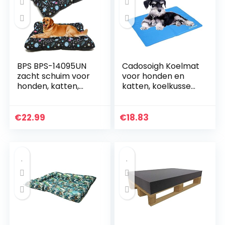
BPS BPS-14095UN
Cadosoigh Koelmat
zacht schuim voor
voor honden en
honden, katten,
katten, koelkussen,
huisdieren, antislip,
koelkussen,
maat S/M/L,
hondendeken,
draagbaar, zacht
koudgelpad voor
€
22.99
€
18.83
kussen (M: 95 x 70
katten en honden,
cm, universum)
zelfkoelende mat,
65 x 50 cm, blauw