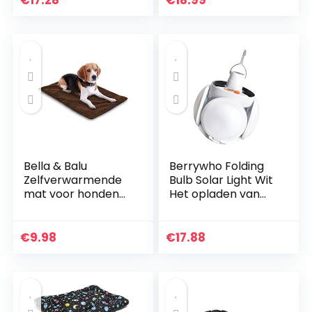
€
17.28
€
18.99
comfortabel
huisdiermat in hete
zomer (100cm x
70cm)
Bella & Balu
Berrywho Folding
Zelfverwarmende
Bulb Solar Light Wit
mat voor honden
Het opladen van
en katten (65 x 46
LED Camping 300W
cm) – thermo-
oplaadbare
tapijt voor honden
waterproof
€
9.98
€
17.88
en honden,
Emergency USB
isolerend,
Garden Bright
milieuvriendelijk,
Lamp
warmtegenezend,
zonder batterijen