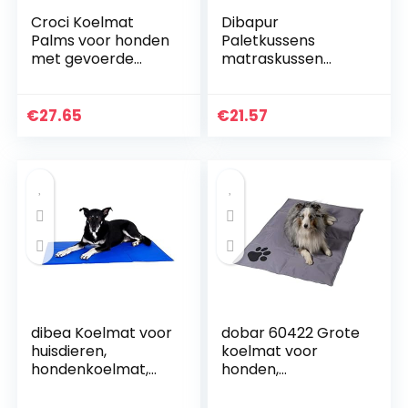
Croci Koelmat
Dibapur
Palms voor honden
Paletkussens
met gevoerde
matraskussen
randen, 77 x 63 cm,
antraciet/zwart
1688 g
schuim voor
europallets –
€
27.65
€
21.57
RG29/44 –
hondenkussen
(120x80x6 cm)
dibea Koelmat voor
dobar 60422 Grote
huisdieren,
koelmat voor
hondenkoelmat,
honden,
verkoelende
zelfkoelende
huisdiermat (L) 100
huisdiermat met