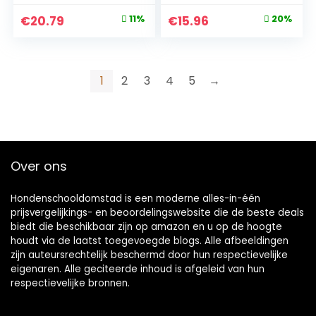
x 60 cm
poten patroon, 99,5
Original
Current
Original
Current
€
20.79
11%
€
15.96
20%
x 70 cm, grijs
price
price
price
price
was:
is:
was:
is:
€23.48.
€20.79.
€20.06.
€15.96.
1
2
3
4
5
→
Over ons
Hondenschooldomstad is een moderne alles-in-één
prijsvergelijkings- en beoordelingswebsite die de beste deals
biedt die beschikbaar zijn op amazon en u op de hoogte
houdt via de laatst toegevoegde blogs. Alle afbeeldingen
zijn auteursrechtelijk beschermd door hun respectievelijke
eigenaren. Alle geciteerde inhoud is afgeleid van hun
respectievelijke bronnen.