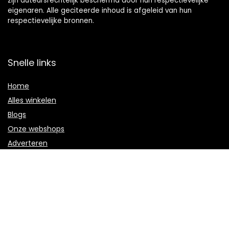
zijn auteursrechtelijk beschermd door hun respectievelijke
eigenaren. Alle geciteerde inhoud is afgeleid van hun
respectievelijke bronnen.
Snelle links
Home
Alles winkelen
Blogs
Onze webshops
Adverteren
Verklaringen
Privacybeleid
algemene voorwaarden
Gelieerde openbaarmaking