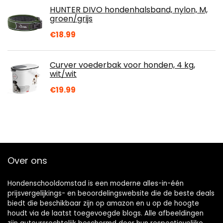
HUNTER DIVO hondenhalsband, nylon, M,
groen/grijs
€
18.99
Curver voederbak voor honden, 4 kg,
wit/wit
€
19.99
Over ons
Hondenschooldomstad is een moderne alles-in-één
prijsvergelijkings- en beoordelingswebsite die de beste deals
biedt die beschikbaar zijn op amazon en u op de hoogte
houdt via de laatst toegevoegde blogs. Alle afbeeldingen