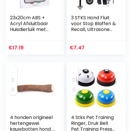
23x20cm ABS +
3 STKS Hond Fluit
Acryl Afsluitbaar
voor Stop Blaffen &
Huisdierluik met
Recall, Ultrasone
Dubbelzijdig
Hond Fluit
Plakband + Moeren
Verstelbare
+ Schroeven,
Frequenties (3
€
17.19
€
7.47
Transparante Klep
Gratis Lanyard
Hondenluik Gladde
Strap)
Rand Huisdierluik
Ingang voor
Middelgrote
Huisdieren(wit)
4 honden origineel
4 Stks Pet Training
hertengewei
Ringer, Druk Bell
kauwbotten hond –
Pet Training Press