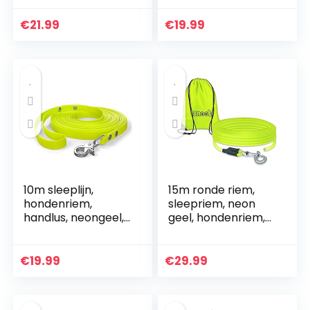
smal, vuil- en
stabiel, vuil- en
waterafstotend
waterafstotend
€
21.99
€
19.99
10m sleeplijn,
15m ronde riem,
hondenriem,
sleepriem, neon
handlus, neongeel,
geel, hondenriem,
zeer stabiel, vuil-
trainingsriem, zeer
en waterafstotend
stabiel, vuil- en
waterbestendig
€
19.99
€
29.99