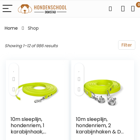
0
Home
Shop
Filter
Showing 1–12 of 986 results
10m sleeplijn,
10m sleeplijn,
hondenriem, 1
hondenriem, 2
karabijnhaak,
karabijnhaken & D-
neongeel, extra
ring, neongeel, zeer