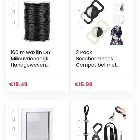
160 m waxlijn DIY
2 Pack
Milieuvriendelijk
Beschermhoes
Handgeweven
Compatibel met
touw Ketting
Airtag Pet Collar,
Gewaxt katoenen
Siliconen Kat
koord Draad
Hondenhalsband
€
18.49
€
15.99
Katoenen draad 1
Houder voor Air
mm(zwart)
tags met 4 Stks HD
Screen Protector
voor Airtags Case
voor Rugzak Tas