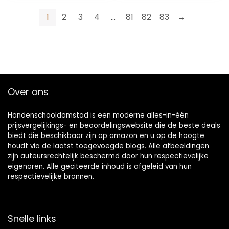
zonder boren voor
veiligheid ‘s nachts,
kinderen,
geschikt voor alle
1
2
3
4
…
81
82
83
→
veiligheidskorf,
maten honden,
hond, baby
roze
Over ons
Hondenschooldomstad is een moderne alles-in-één
prijsvergelijkings- en beoordelingswebsite die de beste deals
biedt die beschikbaar zijn op amazon en u op de hoogte
houdt via de laatst toegevoegde blogs. Alle afbeeldingen
zijn auteursrechtelijk beschermd door hun respectievelijke
eigenaren. Alle geciteerde inhoud is afgeleid van hun
respectievelijke bronnen.
Snelle links