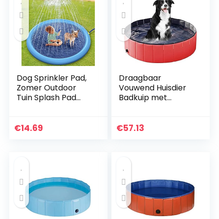
Dog Sprinkler Pad,
Draagbaar
Zomer Outdoor
Vouwend Huisdier
Tuin Splash Pad
Badkuip met
Waterspuitkussen
Afvoerklep
voor Huisdier Hond
Duurzaam Huisdier
Baby Anti-Slip
Zwembad
€
14.69
€
57.13
Sprinklerpool
Opvouwbare
Hondenzwembad
Badkuip
(100cm)