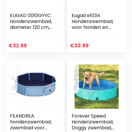
EUGAD 0010GYYC
Eugad e1034
Hondenzwembad,
Hondenzwembad,
diameter 120 cm,
voor honden en
voor honden en
katten,
katten,
opvouwbaar,
opvouwbaar,
120x30cm,
€
32.99
€
33.99
blauw, 120 x 30 cm
rood/blauw.
FEANDREA
Forever Speed
hondenzwembad,
Hondenzwembad,
zwembad voor
Doggy zwembad,