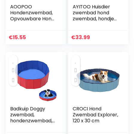
AOOPOO
AYITOO Huisdier
Hondenzwembad,
zwembad hond
Opvouwbare Hond
zwembad, hondje
Kat Zwembad
zwembad, bad,
Draagbare
milieuvriendelijk
Hondenbad Puppy
huisdier zwembad,
€
15.55
€
33.99
Kitten Badkuip
bad voor
Zwembad PVC
huisdieren,
Antislip Waterbak
zwembad, 120 cm x
voor Kat Puppy Pet
30 cm
(S-50 * 8cm)
Badkuip Doggy
CROCI Hond
zwembad,
Zwembad Explorer,
hondenzwembad,
120 x 30 cm
katten,
opvouwbaar