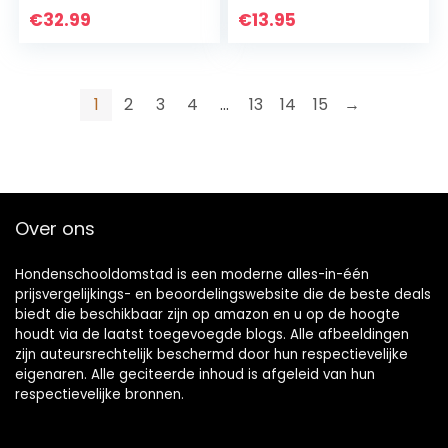
Automatische
lederen band |
€
32.99
€
13.95
Waterdichte
Natuurlijke
Elektrische
bescherming
Oplaadbare Schok
honden ketting
Alle Rassen 4 Tot
halsband (30-35
1
2
3
4
…
13
14
15
→
70 Kg Training
cm)
Snelle Training 5
Over ons
Hondenschooldomstad is een moderne alles-in-één
prijsvergelijkings- en beoordelingswebsite die de beste deals
biedt die beschikbaar zijn op amazon en u op de hoogte
houdt via de laatst toegevoegde blogs. Alle afbeeldingen
zijn auteursrechtelijk beschermd door hun respectievelijke
eigenaren. Alle geciteerde inhoud is afgeleid van hun
respectievelijke bronnen.