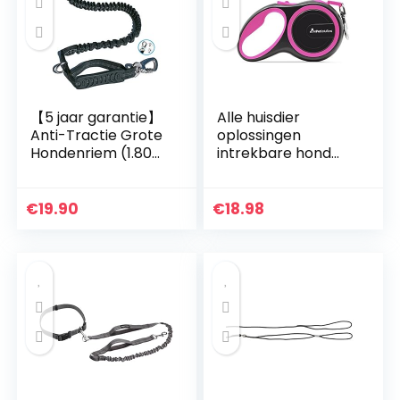
roze
【5 jaar garantie】
Alle huisdier
Anti-Tractie Grote
oplossingen
Hondenriem (1.80
intrekbare hond
M)
Lead Extending
【Veiligheidsgordel
Leash,, 8M, roze
】 Schokabsorptie
€
19.90
€
18.98
+ Reflecterende
Stiksels + Dubbele
Handgreep