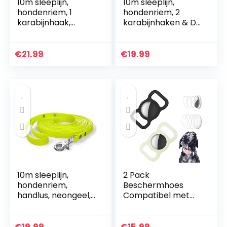
10m sleeplijn,
10m sleeplijn,
hondenriem, 1
hondenriem, 2
karabijnhaak,
karabijnhaken & D-
neongeel, extra
ring, neongeel, zeer
smal, vuil- en
stabiel, vuil- en
waterafstotend
waterafstotend
€
21.99
€
19.99
10m sleeplijn,
2 Pack
hondenriem,
Beschermhoes
handlus, neongeel,
Compatibel met
zeer stabiel, vuil-
Airtag Pet Collar,
en waterafstotend
Siliconen Kat
Hondenhalsband