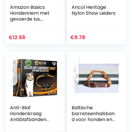
Amazon Basics
Ancol Heritage
Hondenriem met
Nylon Show Leiders
gevoerde lus,
Handenvrij en
elastisch., 1,2 m,
zwart
€
12.66
€
9.78
Anti-Blaf
Baltische
Hondenkraag
barnsteenhalsban
Antiblafbanden
d voor honden en
Klein Middelgroot
katten met
Vibrerend Met
verstelbare