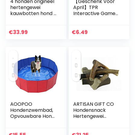
4 honden origineel
【Geschenk Voor
hertengewei
April】TPR
kauwbotten hond –
Interactive Game
XL – 18 cm lang
Flying Disc, Pet
totaal – 100%
Flying Saucer, Pet
natuurlijk
Supplies om je
€
33.99
€
6.49
hondenspeelgoed
hond te
– 1 stuk –
trainen(yellow)
hondenspeelgoed
om te kauwen
AOOPOO
ARTISAN GIFT CO
Hondenzwembad,
Hondensnack
Opvouwbare Hond
Hertengewei
Kat Zwembad
Kauwsnack 100%
Draagbare
Natuurlijk – (L)
Hondenbad Puppy
Totaal gewicht