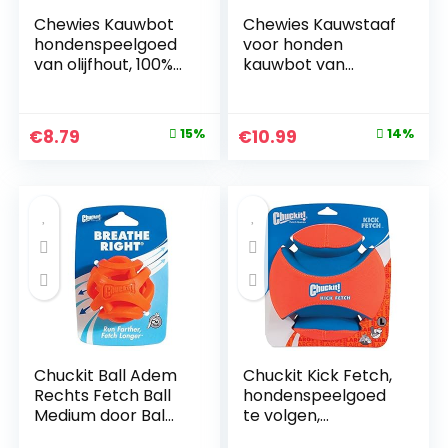
Chewies Kauwbot
Chewies Kauwstaaf
hondenspeelgoed
voor honden
van olijfhout, 100%
kauwbot van
natuurlijk
koffiehout, Maat: L,
hondenaccessoire,
20kg
kauwspeelgoed
Original
Current
Original
Current
€
8.79
15%
€
10.99
14%
hond tot 20 kg
price
price
price
price
maat M
was:
is:
was:
is:
€10.35.
€8.79.
€12.80.
€10.99.
Chuckit Ball Adem
Chuckit Kick Fetch,
Rechts Fetch Ball
hondenspeelgoed
Medium door Bal
te volgen,
om voor Hond,
hondenvoetbal,