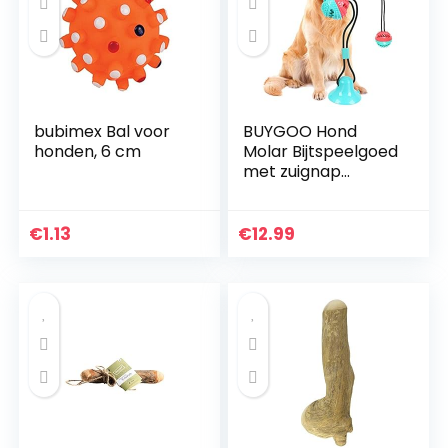
huisdieren, hond,
kat, binnen en
buiten bad (rood
en blauw)
bubimex Bal voor
BUYGOO Hond
honden, 6 cm
Molar Bijtspeelgoed
met zuignap
interactie hond
touw speelgoed
huisdier
€
1.13
€
12.99
kauwspeelgoed
hond bijt
sleepspeelgoed
puppy training
touw voor trollen,
trekken, kauwen,
spelen