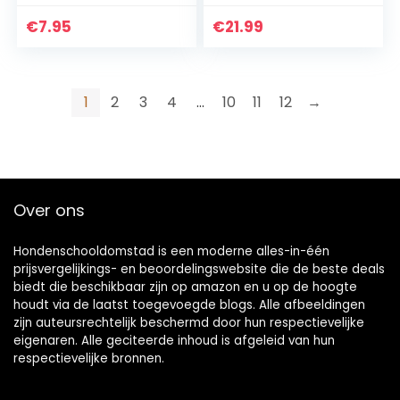
Medium na te
Large,
streven
Blauw/Oranje
€
7.95
€
21.99
1
2
3
4
…
10
11
12
→
Over ons
Hondenschooldomstad is een moderne alles-in-één
prijsvergelijkings- en beoordelingswebsite die de beste deals
biedt die beschikbaar zijn op amazon en u op de hoogte
houdt via de laatst toegevoegde blogs. Alle afbeeldingen
zijn auteursrechtelijk beschermd door hun respectievelijke
eigenaren. Alle geciteerde inhoud is afgeleid van hun
respectievelijke bronnen.