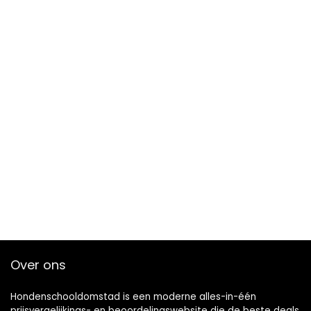
Over ons
Hondenschooldomstad is een moderne alles-in-één
prijsvergelijkings- en beoordelingswebsite die de beste deals