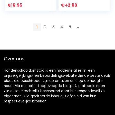
halsband (blauw)
Inbegrepen) Werk
€
16.95
€
42.89
Modi PVC voor Sofa
Meubilair
Bescherming
1
2
3
4
5
→
Over ons
Hondenschooldomstad is een moderne alles-in-één
prijsvergelijkings- en beoordelingswebsite die de beste deals
biedt die beschikbaar zijn op amazon en u op de hoogte
houdt via de laatst toegevoegde blogs. Alle afbeeldingen
zijn auteursrechtelijk beschermd door hun respectievelijke
eigenaren. Alle geciteerde inhoud is afgeleid van hun
respectievelijke bronnen.