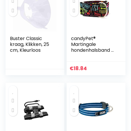
kleine middelgrote
grote honden,
Bohemia Daisy
Buster Classic
candyPet®
kraag, Klikken, 25
Martingale
cm, Kleurloos
hondenhalsband –
model Best Friend,
S
€
18.84