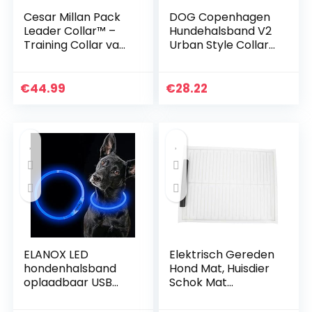
Cesar Millan Pack
DOG Copenhagen
Leader Collar™ –
Hundehalsband V2
Training Collar van
Urban Style Collar
de hond Whisperer
Ocean Blue
– Large, Grey
Grootte M
€
44.99
€
28.22
ELANOX LED
Elektrisch Gereden
hondenhalsband
Hond Mat, Huisdier
oplaadbaar USB
Schok Mat
universele grootte
55x44x2cm 3 x Aa
lichtgevende
Accu (niet