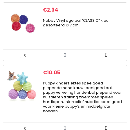
€
2.34
Nobby Vinyl egelbal “CLASSIC” kleur
gesorteerd Ø 7 cm
0
€
10.05
Puppy kinderziektes speelgoed
piepende hond kauwspeelgoed bal,
puppy verveling hondenbal piepend voor
huisdieren training zwemmen spelen
hardlopen, interactief huisdier speelgoed
voor kleine puppy’s en middelgrote
honden
0