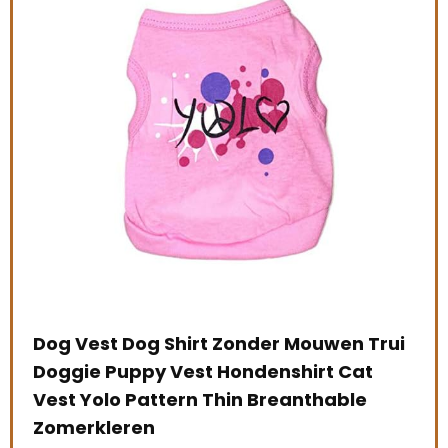
nt
Dog Vest Dog Shirt Zonder Mouwen Trui
Toy
Doggie Puppy Vest Hondenshirt Cat
Hui
Vest Yolo Pattern Thin Breanthable
Str
Zomerkleren
Kat