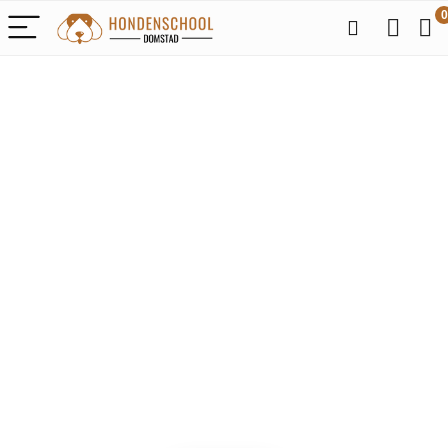
0
Alleen het
beste voor je
liefhebbende
honden
We vinden elke dag de
beste deals op Amazon