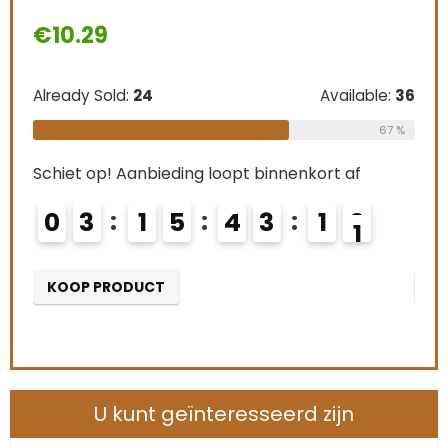
€
10.29
€
1
Already Sold:
24
Available:
36
Alre
le:
31
67 %
68 %
Schiet op! Aanbieding loopt binnenkort af
Schi
0
3
1
5
4
3
0
9
0
KOOP PRODUCT
K
U kunt geïnteresseerd zijn