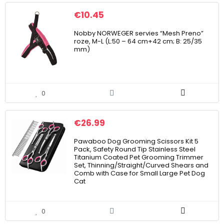
€
10.45
Nobby NORWEGER servies “Mesh Preno”
roze, M-L (L:50 – 64 cm+42 cm; B: 25/35
mm)
0
€
26.99
Pawaboo Dog Grooming Scissors Kit 5
Pack, Safety Round Tip Stainless Steel
Titanium Coated Pet Grooming Trimmer
Set, Thinning/Straight/Curved Shears and
Comb with Case for Small Large Pet Dog
Cat
0