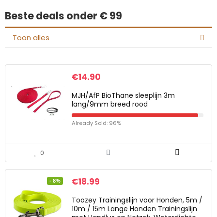
Beste deals onder € 99
Toon alles
€
14.90
MJH/AfP BioThane sleeplijn 3m
lang/9mm breed rood
Already Sold: 96%
0
€
18.99
- 8%
Toozey Trainingslijn voor Honden, 5m /
10m / 15m Lange Honden Trainingslijn