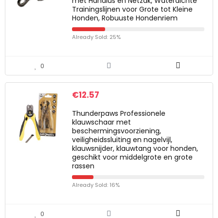
met Handlus en Netzak, Waterdichte
Trainingslijnen voor Grote tot Kleine
Honden, Robuuste Hondenriem
Already Sold: 25%
0
€
12.57
Thunderpaws Professionele
klauwschaar met
beschermingsvoorziening,
veiligheidssluiting en nagelvijl,
klauwsnijder, klauwtang voor honden,
geschikt voor middelgrote en grote
rassen
Already Sold: 16%
0