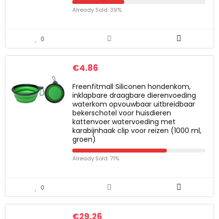
Already Sold: 39%
0
€
4.86
Freenfitmall Siliconen hondenkom,
inklapbare draagbare dierenvoeding
waterkom opvouwbaar uitbreidbaar
bekerschotel voor huisdieren
kattenvoer watervoeding met
karabijnhaak clip voor reizen (1000 ml,
groen)
Already Sold: 71%
0
€
29.26