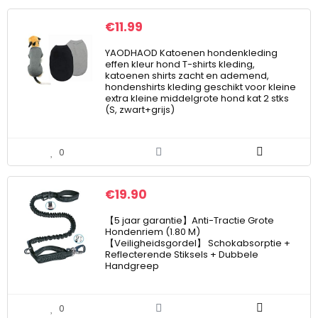
€
11.99
YAODHAOD Katoenen hondenkleding
effen kleur hond T-shirts kleding,
katoenen shirts zacht en ademend,
hondenshirts kleding geschikt voor kleine
extra kleine middelgrote hond kat 2 stks
(S, zwart+grijs)
0
€
19.90
【5 jaar garantie】Anti-Tractie Grote
Hondenriem (1.80 M)
【Veiligheidsgordel】 Schokabsorptie +
Reflecterende Stiksels + Dubbele
Handgreep
0