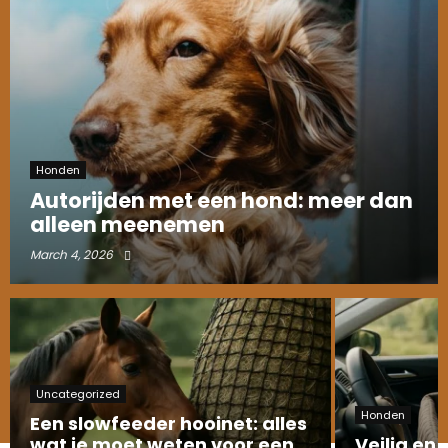
Honden
Autorijden met een hond: meer dan
alleen meenemen
March 4, 2026
Uncategorized
Honden
Een slowfeeder hooinet: alles
wat je moet weten voor een
Veilig en