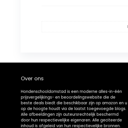
Over ons
Hondenschooldomstad is een moderne alles-in-één
prijsvergelijkings- en beoordelingswebsite die de
beste deals biedt die beschikbaar zijn op amazon en u
op de hoogte houdt via de laatst toegevoegde blogs.
Alle afbeeldingen zijn auteursrechtelijk beschermd
door hun respectievelijke eigenaren. Alle geciteerde
inhoud is afgeleid van hun respectievelijke bronnen.