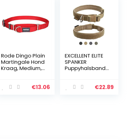
Rode Dingo Plain
EXCELLENT ELITE
Martingale Hond
SPANKER
Kraag, Medium,
Puppyhalsband
Rood
Militaire
halsband
Verstelbare
€
13.06
€
22.89
nylon halsband
met snelsluiting
voor kleine
middelgrote
hond Zachte
gewatteerde
halsband(Bruin-
S)