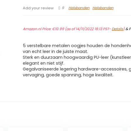
9
Halsbanden
Halsbanden
Add your review
Amazon.nl Price:
€
10.99
(as of 14/11/2022 18:13 PST-
Details
)
&
F
5 verstelbare metalen oogjes houden de honden
van echt leer in de juiste maat.
Sterk en duurzaam hoogwaardig PU-leer (kunstleer).
elegant en niet stijf.
Gegalvaniseerde legering hardware-accessoires, 
vervaging, goede spanning, hoge kwaliteit.