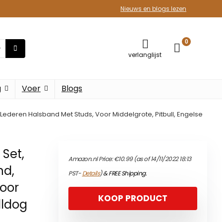
Nieuws en blogs lezen
0
verlanglijst
g
Voer
Blogs
ederen Halsband Met Studs, Voor Middelgrote, Pitbull, Engelse
Set,
Amazon.nl Price:
€
10.99
(as of 14/11/2022 18:13
nd,
PST-
Details
)
&
FREE Shipping
.
oor
KOOP PRODUCT
lldog