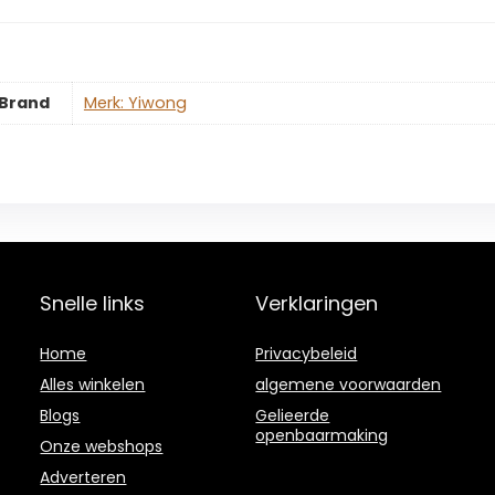
Brand
Merk: Yiwong
Snelle links
Verklaringen
Home
Privacybeleid
Alles winkelen
algemene voorwaarden
Blogs
Gelieerde
openbaarmaking
Onze webshops
Adverteren