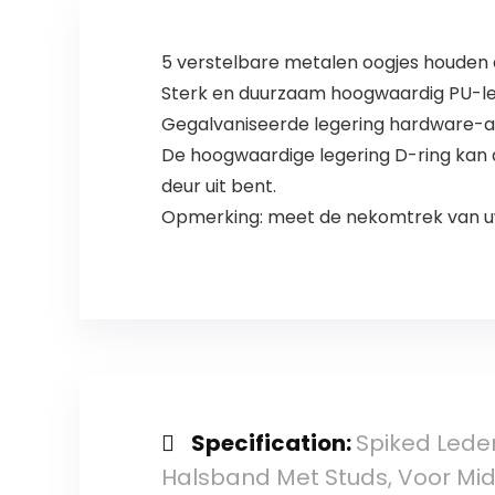
Gesp Ontwerp,
Groen 8 Maten
(#4 M (Nek 40-
5 verstelbare metalen oogjes houden d
45cm))
Sterk en duurzaam hoogwaardig PU-leer (
Gegalvaniseerde legering hardware-ac
De hoogwaardige legering D-ring kan 
deur uit bent.
Opmerking: meet de nekomtrek van uw
Specification:
Spiked Lede
Halsband Met Studs, Voor Midd