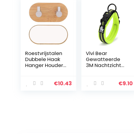
Roestvrijstalen
Vivi Bear
Dubbele Haak
Gewatteerde
Hanger Houder
3M Nachtzicht
Voor Keuken
Reflecterende
Badkamer Muur
Strepen Zacht
Deur Handdoek
Ademend Mesh
€
10.43
€
9.10
Kleding Tas
Honden Kraag,
Dubbele Rij
Comfortabel en
Haken Naadloze
Zacht
Lijm
Verstelbare
Kraag Voor
Kleine/Medium/
Grote Honden,
Gemakkelijk