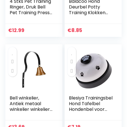
4 Stks Pet Training
Balacoo Hond
Ringer, Druk Bell
Deurbel Potty
Pet Training Press
Training Klokken
Bell voor Puppy
Verstelbare
Toilet Potty
Deurbel voor
Training/Interactie
Training
€
12.99
€
8.85
ve Speelgoed
Huisbrekende
Voeden, IQ Training,
Huisdier Supplies
Interactie Bell
(Rood, Groen, Wit,
Blauw)
Bell winkelier,
Blesiya Trainingsbel
Antiek metaal
Hond Tafelbel
winkelier winkelier
Hondenbel voor
Deurbel
Communicatietrain
Hondentraining Bel
ing En
Woondecoratie
Zindelijkheidstrainin