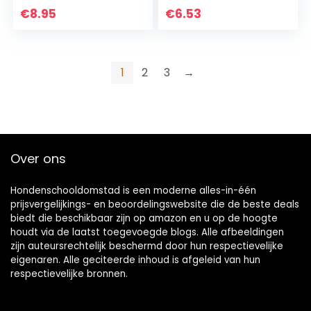
Speelgoed Voor
g Bel Interactie Bel
€
8.95
€
6.53
Huisvesting Buiten
Voor Huisvesting
Buiten Training
Hond/Eten
Communicatie
1
2
3
→
Klokken
Over ons
Hondenschooldomstad is een moderne alles-in-één
prijsvergelijkings- en beoordelingswebsite die de beste deals
biedt die beschikbaar zijn op amazon en u op de hoogte
houdt via de laatst toegevoegde blogs. Alle afbeeldingen
zijn auteursrechtelijk beschermd door hun respectievelijke
eigenaren. Alle geciteerde inhoud is afgeleid van hun
respectievelijke bronnen.