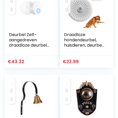
Deurbel Zelf-
Draadloze
aangedreven
hondendeurbel,
draadloze deurbel
huisdieren, deurbel,
huishoudelijke
klokkenspel, Smart
afstandsbediening
Doggie Potty
via-muur
Communication
€
43.32
€
22.99
Waterdichte
deurbel met
deurbel vereist
superlichte
geen batterij-off-
drukknop voor
off-geheugen
hondentraining
Waterdichte
deurbel