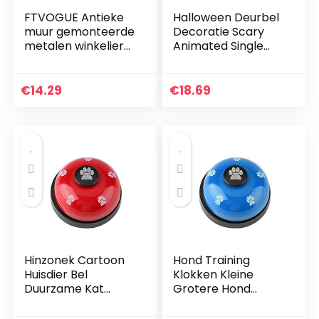
FTVOGUE Antieke
Halloween Deurbel
muur gemonteerde
Decoratie Scary
metalen winkeliers
Animated Single
deurbel hond
Eyeball Haunted
training bel
House Ornamenten
(geen Batterij)
€
14.29
€
18.69
Decor Scary
Hinzonek Cartoon
Hond Training
Huisdier Bel
Klokken Kleine
Duurzame Kat
Grotere Hond
Hond Training
Deurbel Hond Potje
Klokken Interactief
Zindelijkheidstrainin