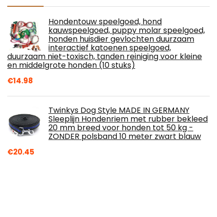
Hondentouw speelgoed, hond
kauwspeelgoed, puppy molar speelgoed,
honden huisdier gevlochten duurzaam
interactief katoenen speelgoed,
duurzaam niet-toxisch, tanden reiniging voor kleine
en middelgrote honden (10 stuks)
€
14.98
Twinkys Dog Style MADE IN GERMANY
Sleeplijn Hondenriem met rubber bekleed
20 mm breed voor honden tot 50 kg -
ZONDER polsband 10 meter zwart blauw
€
20.45
ETOPARS Hond Kat Winter Warme Trui,
Leuke Gebreide Kleding voor Huisdieren in
de Lente Herfst, Pet Casual Trainingspak
Sweatshirt, Sportieve Kleding voor Puppy
Kat