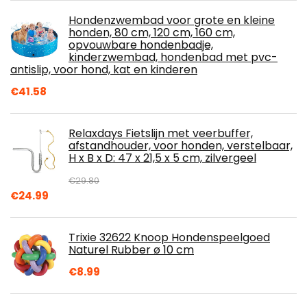
Hondenzwembad voor grote en kleine
honden, 80 cm, 120 cm, 160 cm,
opvouwbare hondenbadje,
kinderzwembad, hondenbad met pvc-
antislip, voor hond, kat en kinderen
€
41.58
Relaxdays Fietslijn met veerbuffer,
afstandhouder, voor honden, verstelbaar,
H x B x D: 47 x 21,5 x 5 cm, zilvergeel
€
29.80
Original
Current
€
24.99
price
price
was:
is:
Trixie 32622 Knoop Hondenspeelgoed
€29.80.
€24.99.
Naturel Rubber ø 10 cm
€
8.99