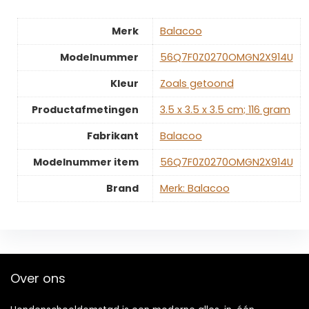
Merk
‎Balacoo
Modelnummer
‎56Q7F0Z0270OMGN2X914U
Kleur
‎Zoals getoond
Productafmetingen
‎3.5 x 3.5 x 3.5 cm; 116 gram
Fabrikant
‎Balacoo
Modelnummer item
‎56Q7F0Z0270OMGN2X914U
Brand
Merk: Balacoo
Over ons