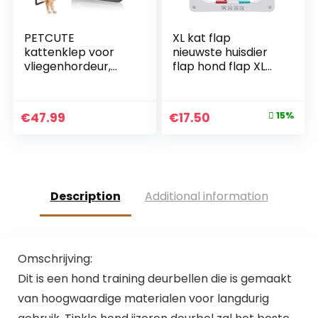
PETCUTE
XL kat flap
kattenklep voor
nieuwste huisdier
vliegenhordeur,
flap hond flap XL
hondenklep,
Catflaps kat deur
kattendeur,
(XL, wit)
hondendeur, voor
Original
Current
€
47.99
€
17.50
15%
katten en kleine
price
price
hond
was:
is:
€20.64.
€17.50.
Description
Additional information
Omschrijving:
Dit is een hond training deurbellen die is gemaakt
van hoogwaardige materialen voor langdurig