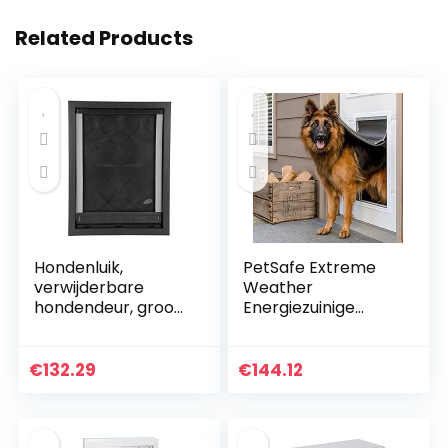
Related Products
Hondenluik,
PetSafe Extreme
verwijderbare
Weather
hondendeur, groot
Energiezuinige
afneembaar
aluminium
hondenluik voor
huisdierdeur voor
honden
katten en honden,
€
132.29
€
144.12
geïsoleerd
klepsysteem, extra
groot (XL)