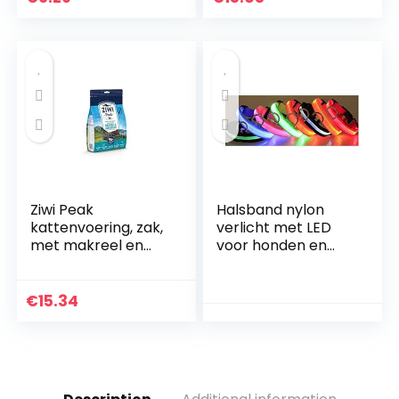
hondenriem en
halsband set met
bloemenpatronen
– verstelbare
halsband voor
kleine middelgrote
grote honden,
Bohemia Daisy
Ziwi Peak
Halsband nylon
kattenvoering, zak,
verlicht met LED
met makreel en
voor honden en
lam, 400 g
katten veiligheid
nacht verstelbaar
FR (XL, groen)
€
15.34