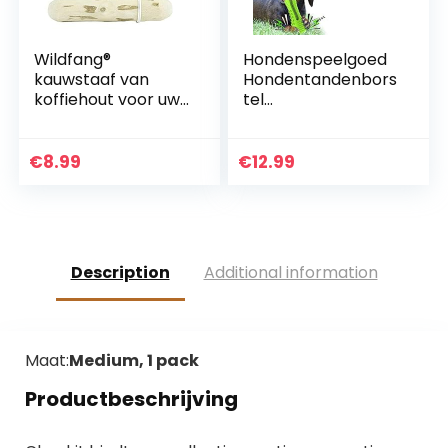
Wildfang®
Hondenspeelgoed
kauwstaaf van
Hondentandenbors
koffiehout voor uw
tel
viervoeter I
Onverwoestbaar
hondenspeeltje
Piepende hond
houtrol –
Kauwspeelgoed
€
8.99
€
12.99
kauwspeelgoed –
voor middelgrote
tandverzorging &
grote rassen
kauwspier training I
Agressieve
duurzame &
kauwers Krokodil
natuurlijke
Alligator
Description
Additional information
kauwstaaf voor uw
Tandheelkundige
hond
tandenreiniging
speelgoed
Maat:
Medium, 1 pack
Productbeschrijving