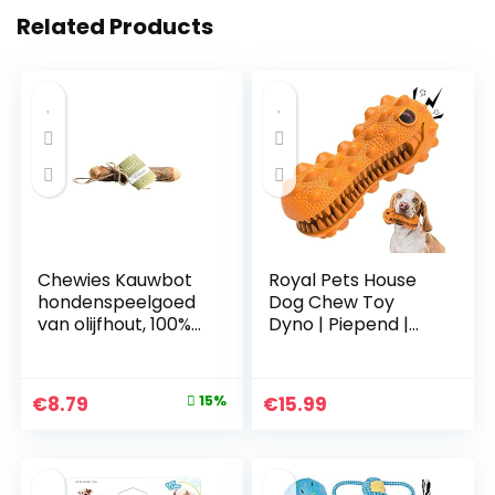
Related Products
Chewies Kauwbot
Royal Pets House
hondenspeelgoed
Dog Chew Toy
van olijfhout, 100%
Dyno | Piepend |
natuurlijk
Stoer Duurzaam
hondenaccessoire,
Rubber |
kauwspeelgoed
Tandenborstel
Original
Current
€
8.79
15%
€
15.99
hond tot 20 kg
Speelgoed Voor
price
price
maat M
Chewers | Honden
Tandheelkundige
was:
is:
zorg en
€10.35.
€8.79.