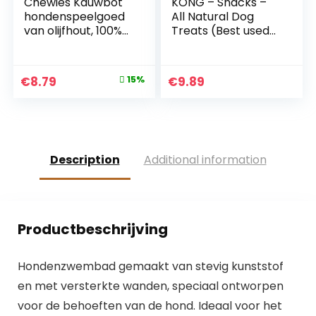
Chewies Kauwbot
KONG – Snacks –
hondenspeelgoed
All Natural Dog
van olijfhout, 100%
Treats (Best used
natuurlijk
with KONG Rubber
hondenaccessoire,
Toys) – Puppy
kauwspeelgoed
Biscuits – For Large
Original
Current
€
8.79
15%
€
9.89
hond tot 20 kg
Dogs
price
price
maat M
was:
is:
€10.35.
€8.79.
Description
Additional information
Productbeschrijving
Hondenzwembad gemaakt van stevig kunststof
en met versterkte wanden, speciaal ontworpen
voor de behoeften van de hond. Ideaal voor het