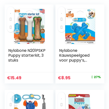
Nylabone N201PSKP
Nylabone
Puppy starterkit, 3
Kauwspeelgoed
stuks
voor puppy’s,
tanden, botten van
rundvlees, smaak
hond kauwen
Original
Current
€
15.49
€
8.95
27%
price
price
was:
is:
€12.32.
€8.95.