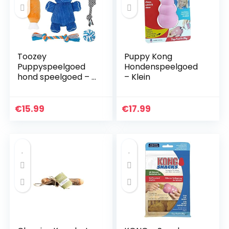
Toozey
Puppy Kong
Puppyspeelgoed
Hondenspeelgoed
hond speelgoed – 7
– Klein
stuks speelgoed
hond
hondenspeelgoed
€
15.99
€
17.99
kleine honden
hondenspeelgoed
puppy – knuffeldier
voor honden
hondenspeelgoed
intelligentie
hondenaccessoires
– natuurlijk katoen