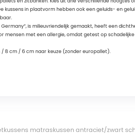
allets en zitbanken. Kies uit drie verschillende hoogtes o
e kussens in plaatvorm hebben ook een geluids- en gelui
tbaar.
n Germany”, is milieuvriendelijk gemaakt, heeft een dich
voor mensen met een allergie, omdat getest op schadelij
m / 8 cm / 6 cm naar keuze (zonder europallet).
etkussens matraskussen antraciet/zwart sch