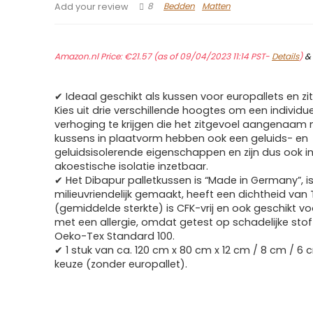
8
Bedden
Matten
Add your review
Amazon.nl Price:
€
21.57
(as of 09/04/2023 11:14 PST-
Details
)
✔ Ideaal geschikt als kussen voor europallets en zi
Kies uit drie verschillende hoogtes om een individu
verhoging te krijgen die het zitgevoel aangenaam
kussens in plaatvorm hebben ook een geluids- en
geluidsisolerende eigenschappen en zijn dus ook i
akoestische isolatie inzetbaar.
✔ Het Dibapur palletkussen is “Made in Germany”, i
milieuvriendelijk gemaakt, heeft een dichtheid van
(gemiddelde sterkte) is CFK-vrij en ook geschikt 
met een allergie, omdat getest op schadelijke sto
Oeko-Tex Standard 100.
✔ 1 stuk van ca. 120 cm x 80 cm x 12 cm / 8 cm / 6
keuze (zonder europallet).