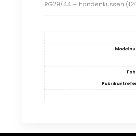
RG29/44 – hondenkussen (12
Modeln
Fab
Fabrikantrefe