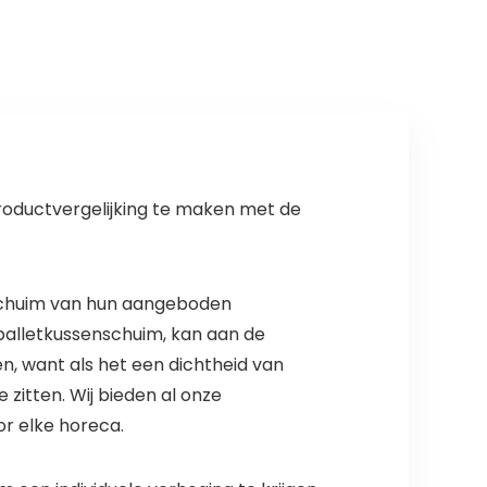
Katten Deluxe
Huisdierbed
60cm-Wit
roductvergelijking te maken met de
t schuim van hun aangeboden
 palletkussenschuim, kan aan de
n, want als het een dichtheid van
zitten. Wij bieden al onze
or elke horeca.