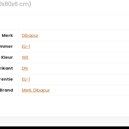
0x80x6 cm)
Merk
‎Dibapur
ummer
‎EU-1
Kleur
‎Wit
rikant
‎DN
rentie
‎EU-1
Brand
Merk: Dibapur