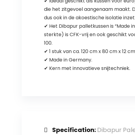
✔ Ideaal geschikt als kussen voor europ
die het zitgevoel aangenaam maakt. D
dus ook in de akoestische isolatie inze
✔ Het Dibapur palletkussen is “Made i
sterkte) is CFK-vrij en ook geschikt 
100.
✔ 1 stuk van ca. 120 cm x 80 cm x 12 c
✔ Made in Germany.
✔ Kern met innovatieve snijtechniek.
Specification:
Dibapur Pal