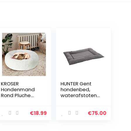
KROSER
HUNTER Gent
Hondenmand
hondenbed,
Rond Pluche
waterafstotend,
Kattenbed
vuilafstotend,
Zacht Wasbaar
antibacterieel,
Puppybed Mooi
100 x 70 cm, grijs
€
18.99
€
75.00
Huisdierbed
Voor Kleine
Honden En