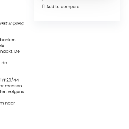
Add to compare
&
FREE Shipping
.
tbanken.
ele
 maakt. De
n de
s
 TYP29/44
voor mensen
ffen volgens
 cm naar