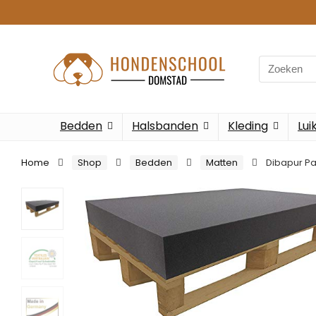
Search
for:
Bedden
Halsbanden
Kleding
Lui
Home
Shop
Bedden
Matten
Dibapur Pa