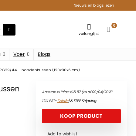
Nieuws en blogs lezen
0
verlanglijst
g
Voer
Blogs
– RG29/44 – hondenkussen (120x80x6 cm)
ussen
Amazon.nl Price:
€
21.57
(as of 09/04/2023
11:14 PST-
Details
)
&
FREE Shipping
.
KOOP PRODUCT
Add to wishlist