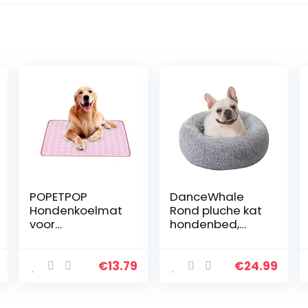
POPETPOP
DanceWhale
Hondenkoelmat
Rond pluche kat
voor
hondenbed,
krattenkennel,
kalmerende
zachte slipper
donut
ademende
knuffelbed,
€
13.79
€
24.99
hondenkoelmat
wasbaar
matraskussen,
huisdierbed,
huidvriendelijk,
superzacht en