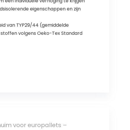
m een individuele verhoging te krijgen
dsisolerende eigenschappen en zijn
theid van TYP29/44 (gemiddelde
ke stoffen volgens Oeko-Tex Standard
uim voor europallets –