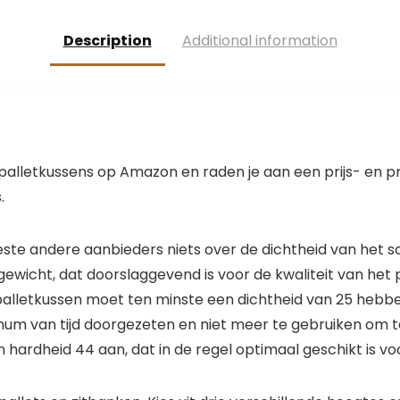
hondenkoeler
pluizig
voor kleine
puppykussen
Description
Additional information
middelgrote
mat voor warm
grote honden
slapen (60 cm,
katten (inkt,
grijs)
50x40cm), L,
roze
palletkussens op Amazon en raden je aan een prijs- en p
.
eeste andere aanbieders niets over de dichtheid van he
ewicht, dat doorslaggevend is voor de kwaliteit van het
alletkussen moet ten minste een dichtheid van 25 hebbe
mum van tijd doorgezeten en niet meer te gebruiken om te 
n hardheid 44 aan, dat in de regel optimaal geschikt is vo