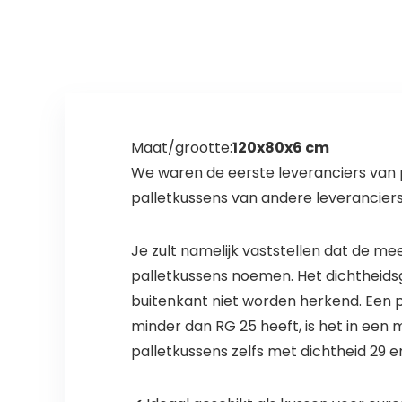
puppy bedden
de
Temperatuurreg
elende Gel van
de
Hondenmand –
Verwijderbare
Water Bestand
Machinewasbar
Maat/grootte:
120x80x6 cm
e Deken
We waren de eerste leveranciers van 
palletkussens van andere leveranciers
Je zult namelijk vaststellen dat de m
palletkussens noemen. Het dichtheidsg
buitenkant niet worden herkend. Een p
minder dan RG 25 heeft, is het in een 
palletkussens zelfs met dichtheid 29 e