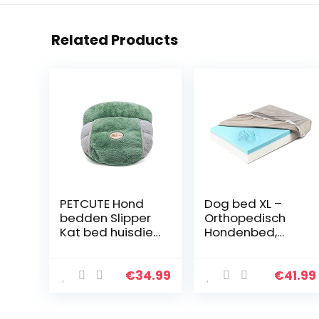
Related Products
PETCUTE Hond
Dog bed XL –
bedden Slipper
Orthopedisch
Kat bed huisdier
Hondenbed,
grot bed hond
Goed voor de
slaapzak
Gewrichten –
knuffelen kat
Vorm
€
34.99
€
41.99
bed knuffelig
Geheugenschui
grot kleine hond
m
bed warme
Hondenkussen,