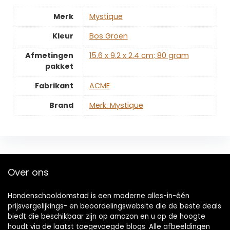
Merk
‎Mystique
Kleur
‎Bos Groen
Afmetingen
‎15.6 x 9.2 x 2.4 cm; 80 gram
pakket
Fabrikant
‎ACME
Brand
Merk: Mystique
Over ons
Hondenschooldomstad is een moderne alles-in-één
prijsvergelijkings- en beoordelingswebsite die de beste deals
biedt die beschikbaar zijn op amazon en u op de hoogte
houdt via de laatst toegevoegde blogs. Alle afbeeldingen