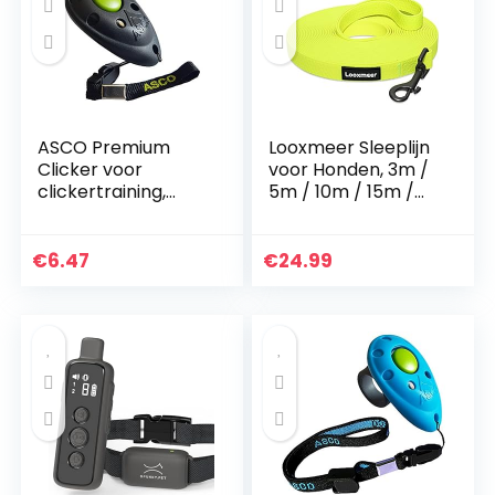
ASCO Premium
Looxmeer Sleeplijn
Clicker voor
voor Honden, 3m /
clickertraining,
5m / 10m / 15m /
honden katten
20m / 25m / 30m
paarden
Robuuste
professionele
Hondenlijn
€
6.47
€
24.99
clicker,
Trainingslijn met
hondentraining
Opbergtas,
klicker zwart AC01P
Handriem en D-
Karabijnhaak