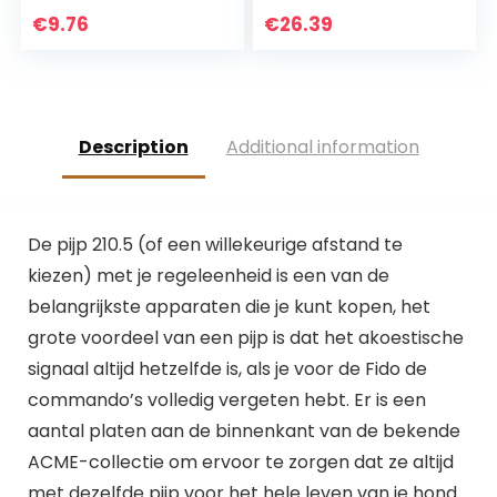
Hond
Instelbare
€
9.76
€
26.39
Afschrikmiddel
Gevoeligheid,
voor Veiligheid
Oplaadbaar en
Outdoor Wandelen
Waterdicht,
Geschikt voor
Grote, Middelgrote
Description
Additional information
en Kleine Honden
De pijp 210.5 (of een willekeurige afstand te
kiezen) met je regeleenheid is een van de
belangrijkste apparaten die je kunt kopen, het
grote voordeel van een pijp is dat het akoestische
signaal altijd hetzelfde is, als je voor de Fido de
commando’s volledig vergeten hebt. Er is een
aantal platen aan de binnenkant van de bekende
ACME-collectie om ervoor te zorgen dat ze altijd
met dezelfde pijp voor het hele leven van je hond