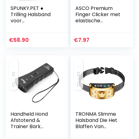
SPUNKY.PET ●
ASCO Premium
Trilling Halsband
Finger Clicker met
voor
elastische
Hondentraining ●
polsband,
Waterdicht en
ergonomische PET
Oplaadbaar ●
Hond Puppy Kat
€
58.90
€
7.97
Lange autonomie ●
Paard Kwaliteit
Nederlands
Training Clicker,
handboek ● 2
Blauw
Trainingsmodi:
Geluid en Trilling
(SP201-2)
Handheld Hond
TRONMA Slimme
Afstotend &
Halsband Die Het
Trainer Bark
Blaffen Van
Stopper met Led
Honden Kan
Ultrasone Infrarood
Beheersen,7