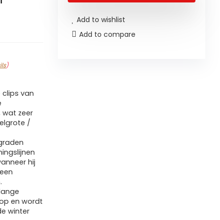
Add to wishlist
Add to compare
ils
)
clips van
e
, wat zeer
delgrote /
​graden
ingslijnen
anneer hij
 een
.
lange
 op en wordt
de winter