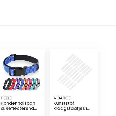
HEELE
VOARGE
Hondenhalsban
Kunststof
d, Reflecterende
kraagstaafjes in
Halsband, Zacht
3 maten, wit,