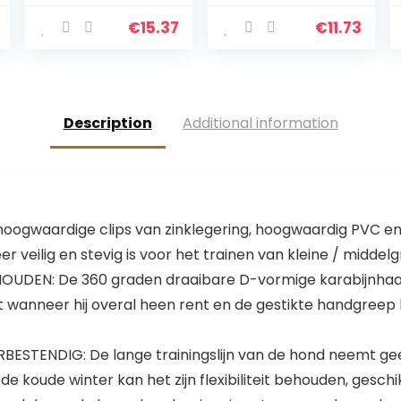
hondentraining,
halsbanden,
hondenlekkernije
enkelverpakking
€
15.37
€
11.73
n tas
waterdicht, met
verstelbare
band,
hondenvoederz
Description
Additional information
ak voor
dierenspeelgoe
d, 4
draagsoorten
waardige clips van zinklegering, hoogwaardig PVC en p
r veilig en stevig is voor het trainen van kleine / middel
UDEN: De 360 ​​graden draaibare D-vormige karabijnhaa
kt wanneer hij overal heen rent en de gestikte handgreep
TENDIG: De lange trainingslijn van de hond neemt geen
de koude winter kan het zijn flexibiliteit behouden, gesc