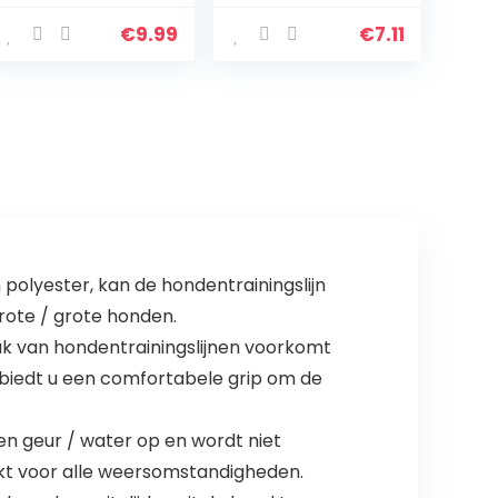
Neopreen
heren metaal
Gewatteerde
metallic
€
9.99
€
7.11
Ademende
kraagstaafjes
Nylon Halsband
set kraag
Verstelbaar voor
staafjes, bones-
Kleine Honden,
kraagstaafjes
Koningsblauw, S
voor
overhemden
olyester, kan de hondentrainingslijn
grote / grote honden.
k van hondentrainingslijnen voorkomt
 biedt u een comfortabele grip om de
 geur / water op en wordt niet
hikt voor alle weersomstandigheden.