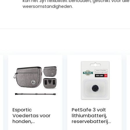
kan het zijn flexibiliteit behouden, geschikt voor alle
weersomstandigheden.
Esportic
PetSafe 3 volt
Voedertas voor
lithiumbatterij,
honden,
reservebatterij
voedertas voor
voor PetSafe