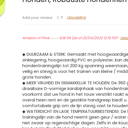
11
Opvoeding
Add your review
Original
Current
Amazon.nl Price:
price
€
18.99
price
(as of 22/04/2022 12:15 PST-
Deta
€
20.74
was:
is:
€20.74.
€18.99.
◆ DUURZAAM & STERK: Gemaakt met hoogwaardige 
zinklegering, hoogwaardig PVC en polyester, kan d
hondentrainingslijn tot 200 kg spanning weerstaan
veilig en stevig is voor het trainen van kleine / mid
grote honden.
◆ MEER VRIJHEID EN GEMAKKELIJK TE HOUDEN: De 360 ​
draaibare D-vormige karabijnhaak van hondentrain
voorkomt dat uw hond in het touw verstrikt raakt w
overal heen rent en de gestikte handgreep biedt u
comfortabele grip om de lijn stevig vast te houden
◆ WATERDICHT EN LAGE TEMPERATUURBESTENDIG: De 
trainingslijn van de hond neemt geen geur / water
niet zwaar op regenachtige dagen. Zelfs in de kou