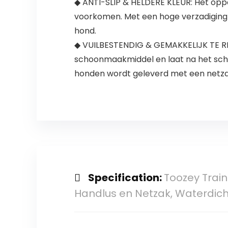
◆ ANTI-SLIP & HELDERE KLEUR: Het oppe
voorkomen. Met een hoge verzadiging en 
hond.
◆ VUILBESTENDIG & GEMAKKELIJK TE RE
schoonmaakmiddel en laat na het scho
honden wordt geleverd met een netza
Specification:
Toozey Train
Handlus en Netzak, Waterdich