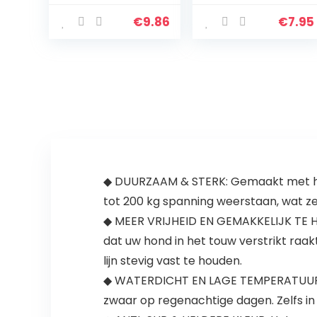
PU Lederen
verstelbaar
Huisdier
25mm breed
€
9.86
€
7.95
Hondenhalsban
versch. kleuren
den voor
(1, zwart)
Medium Honden
Grote Honden
◆ DUURZAAM & STERK: Gemaakt met hoog
tot 200 kg spanning weerstaan, wat zee
◆ MEER VRIJHEID EN GEMAKKELIJK TE HO
dat uw hond in het touw verstrikt raa
lijn stevig vast te houden.
◆ WATERDICHT EN LAGE TEMPERATUURBES
zwaar op regenachtige dagen. Zelfs in 