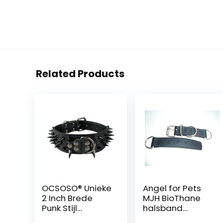
Related Products
OCSOSO® Unieke
Angel for Pets
2 Inch Brede
MJH BioThane
Punk Stijl
halsband
Scherpe Spikes
sluiting