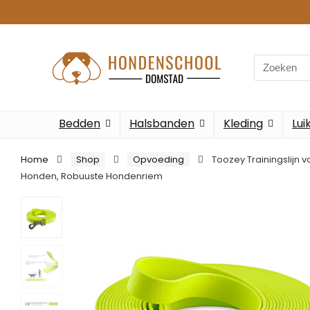
Search
for:
Bedden
Halsbanden
Kleding
Lui
Home
Shop
Opvoeding
Toozey Trainingslijn 
Honden, Robuuste Hondenriem