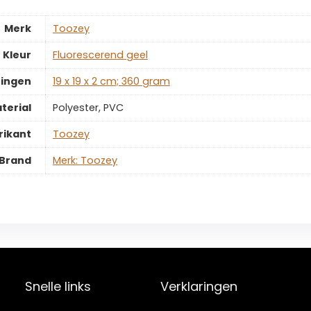
Merk
‎Toozey
Kleur
‎Fluorescerend geel
ingen
‎19 x 19 x 2 cm; 360 gram
terial
‎Polyester, PVC
rikant
‎Toozey
Brand
Merk: Toozey
Snelle links
Verklaringen