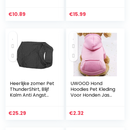
Hond Kat Knit
Meisje Jongen
Jumper Groen
€
10.89
€
15.99
Grijs, X-Small,
Groen
Heerlijke zomer Pet
UWOOD Hond
ThunderShirt, Blijf
Hoodies Pet Kleding
Kalm Anti Angst
Voor Honden Jas
Hond Anti Angst
Jassen Katoen
Jas, Stress Jas Grijs
Hond Kleding
voor Pet Puppy
Puppy Huisdier
€
25.29
€
2.32
Katten Kleine
Overalls Voor
Honden(S)
Honden Kostuum
Kattenkleding