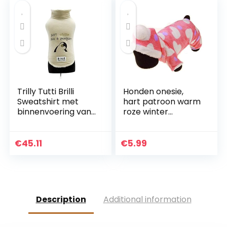
Huisdieren Outfits
(M, Roze)
Trilly Tutti Brilli
Honden onesie,
Sweatshirt met
hart patroon warm
binnenvoering van
roze winter
pluche, beige, L – 1
hondenkleding,
product
capuchon leuke
winter kat herfst
€
45.11
€
5.99
voor hond koud
weer(M)
Description
Additional information