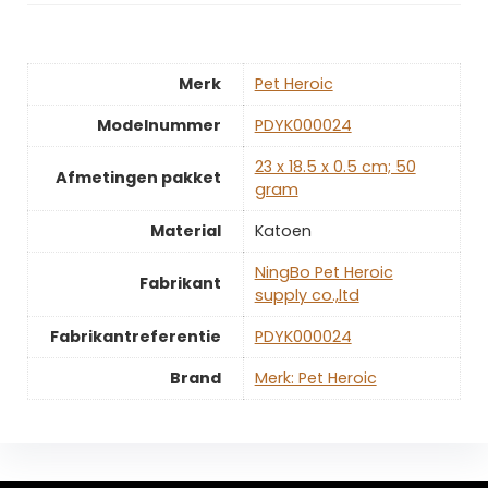
Merk
‎Pet Heroic
Modelnummer
‎PDYK000024
‎23 x 18.5 x 0.5 cm; 50
Afmetingen pakket
gram
Material
‎Katoen
‎NingBo Pet Heroic
Fabrikant
supply co.,ltd
Fabrikantreferentie
‎PDYK000024
Brand
Merk: Pet Heroic