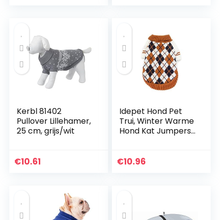
Katten Kleine
Honden(S)
Kerbl 81402
Idepet Hond Pet
Pullover Lillehamer,
Trui, Winter Warme
25 cm, grijs/wit
Hond Kat Jumpers
Kleding,
Comfortabele Pet
Coat Kostuum
€
10.61
€
10.96
Puppy Jumper
Kitten Trui Kleding
voor Kleine Medium
Grote Honden
Katten