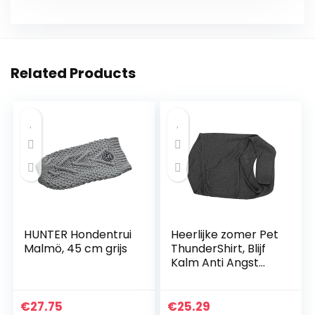
Related Products
HUNTER Hondentrui
Heerlijke zomer Pet
Malmö, 45 cm grijs
ThunderShirt, Blijf
Kalm Anti Angst
Hond Anti Angst
Jas, Stress Jas Grijs
voor Pet Puppy
€
27.75
€
25.29