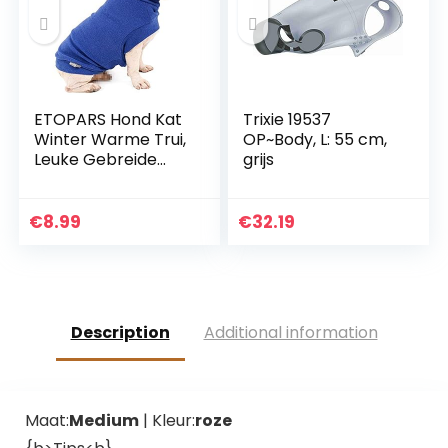
ETOPARS Hond Kat
Trixie 19537
Winter Warme Trui,
OP~Body, L: 55 cm,
Leuke Gebreide
grijs
Kleding voor
Huisdieren in de
Lente Herfst, Pet
€
8.99
€
32.19
Casual
Trainingspak
Sweatshirt,
Sportieve Kleding
voor Puppy Kat
Description
Additional information
Maat:
Medium
| Kleur:
roze