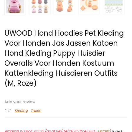
UWOOD Hond Hoodies Pet Kleding
Voor Honden Jas Jassen Katoen
Hond Kleding Puppy Huisdier
Overalls Voor Honden Kostuum
Kattenkleding Huisdieren Outfits
(M, Roze)
Add your review
11
Kleding
Truien
Amazon.nl Price:
€
2.32
(as of 04/04/2023 05:43 PST-
Details
)
&
FREE