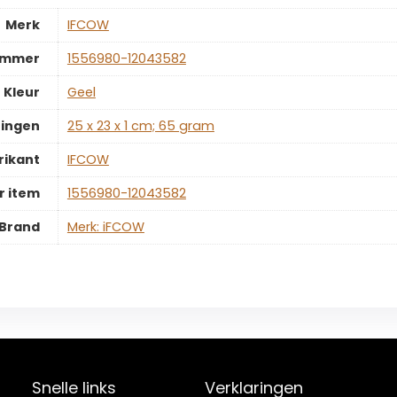
Merk
‎IFCOW
ummer
‎1556980-12043582
Kleur
‎Geel
ingen
‎25 x 23 x 1 cm; 65 gram
rikant
‎IFCOW
 item
‎1556980-12043582
Brand
Merk: iFCOW
Snelle links
Verklaringen