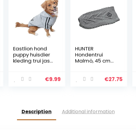
Eastlion hond
HUNTER
puppy huisdier
Hondentrui
kleding trui jas
Malmö, 45 cm
T-Shirt,Grijs,M
grijs
€
9.99
€
27.75
Description
Additional information