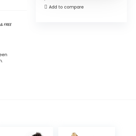
Add to compare
)
&
FREE
leen
n.