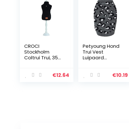
CROCI
Petyoung Hond
Stockholm
Trui Vest
Coltrui Trui, 35
Luipaard
cm, Zwart
Patroon Huisdier
Zachte Breien
Wollen Truien
€
12.64
€
10.19
Gebreide
Gehaakte
Winter Warme
Jas Kleding Voor
Kleine
Middelgrote
Honden