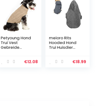
Petyoung Hond
meioro Rits
Trui Vest
Hooded Hond
Gebreide
Trui Huisdier
Gehaakte Hond
Kleding Hond
Winter Trui Hond
Kat Kleding
Puppy Kleding
Leuke Huisdier
€
12.08
€
18.99
Zachte Warme
Kleding Warme
Trui Breigoed
Hooded Winter
Voor Kleine
Warm Puppy
Middelste
Franse Bulldog
Honden
Pug (XXL, Grijs)