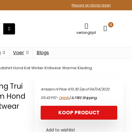
Nieuws en blogs lezen
0
verlanglijst
g
Voer
Blogs
eatshirt Hond Kat Winter Knitwear Warme Kleding
ng Trui
Amazon.nl Price:
€
10.30
(as of 04/04/2023
rm Hond
05:43 PST-
Details
)
&
FREE Shipping
.
itwear
KOOP PRODUCT
Add to wishlist