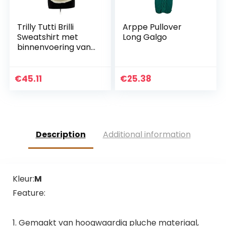
Trilly Tutti Brilli
Arppe Pullover
Sweatshirt met
Long Galgo
binnenvoering van
pluche, beige, L – 1
product
€
45.11
€
25.38
Description
Additional information
Kleur:
M
Feature:
1. Gemaakt van hoogwaardig pluche materiaal,