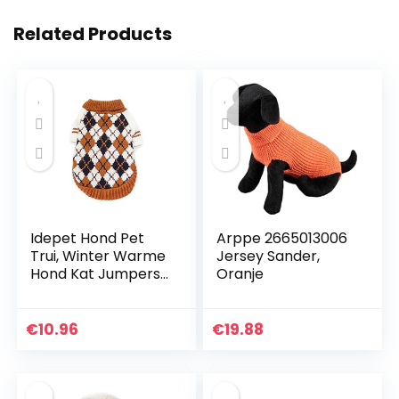
Related Products
Idepet Hond Pet
Arppe 2665013006
Trui, Winter Warme
Jersey Sander,
Hond Kat Jumpers
Oranje
Kleding,
Comfortabele Pet
Coat Kostuum
€
10.96
€
19.88
Puppy Jumper
Kitten Trui Kleding
voor Kleine Medium
Grote Honden