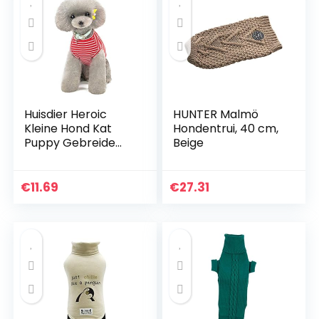
Katten
Huisdier Heroic
HUNTER Malmö
Kleine Hond Kat
Hondentrui, 40 cm,
Puppy Gebreide
Beige
Jumper Sweater
Kleding
Comfortabele
€
11.69
€
27.31
Kleine Hond
Jumper Kat Trui
Puppy Sweater
Kleding voor Kleine
Honden Katten
Puppy Roze Rood
Blauw Grijs Gras –
Gewicht 1.2-9.0
KGS, X-Large