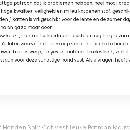
tige patroon dat ik problemen hebben, heel mooi, creati
, hoge kwaliteit, veiligheid en milieu katoenen stof, gesch
n / katten is vrij geschikt voor de lente en de zomer dageli
and en ga zo maar door
 uw keuze, dan kunt u handmatig buste en rug lengte van
to’s laten zien vóór de aankoop van een geschikte hond
en trui ontwerp, polyestermateriaal is elastisch, zodat 
taan ​​voor deze schattige hond vest. Als u vragen heeft 
t Honden Shirt Cat Vest Leuke Patroon Mou