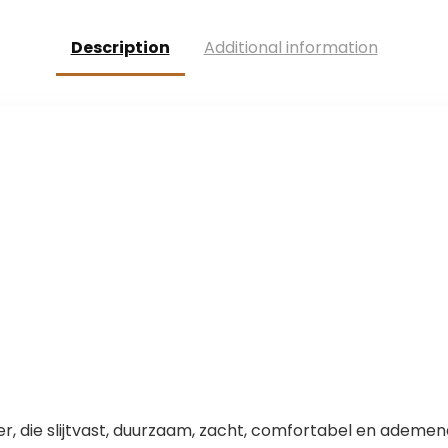
Honden
Kostuum
Kattenkleding
Description
Additional information
Huisdieren
Outfits (M, Roze)
er, die slijtvast, duurzaam, zacht, comfortabel en ademen