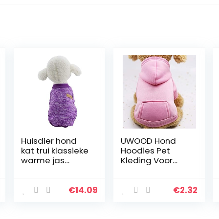
Huisdier hond
UWOOD Hond
kat trui klassieke
Hoodies Pet
warme jas
Kleding Voor
zachte breigoed
Honden Jas
kleding voor
Jassen Katoen
huisdier puppy
Hond Kleding
€
14.09
€
2.32
warme kleding
Puppy Huisdier
Overalls Voor