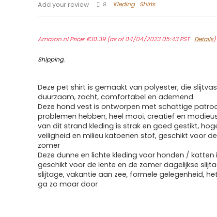
9
Kleding
Shirts
Add your review
Amazon.nl Price:
€
10.39
(as of 04/04/2023 05:43 PST-
Details
Shipping
.
Deze pet shirt is gemaakt van polyester, die slijtvas
duurzaam, zacht, comfortabel en ademend
Deze hond vest is ontworpen met schattige patroo
problemen hebben, heel mooi, creatief en modieus
van dit strand kleding is strak en goed gestikt, hoge
veiligheid en milieu katoenen stof, geschikt voor de
zomer
Deze dunne en lichte kleding voor honden / katten is
geschikt voor de lente en de zomer dagelijkse slijt
slijtage, vakantie aan zee, formele gelegenheid, he
ga zo maar door