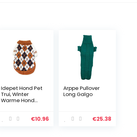
Idepet Hond Pet
Arppe Pullover
Trui, Winter
Long Galgo
Warme Hond
Kat Jumpers
Kleding,
Comfortabele
€
10.96
€
25.38
Pet Coat
Kostuum Puppy