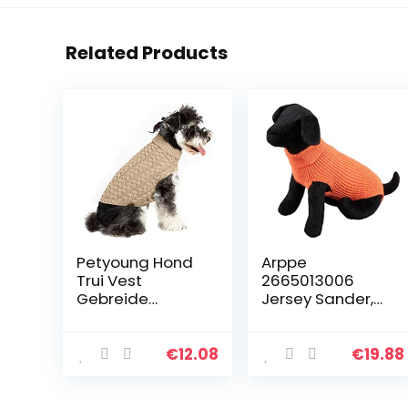
Related Products
Petyoung Hond
Arppe
Trui Vest
2665013006
Gebreide
Jersey Sander,
Gehaakte Hond
Oranje
Winter Trui Hond
Puppy Kleding
€
12.08
€
19.88
Zachte Warme
Trui Breigoed