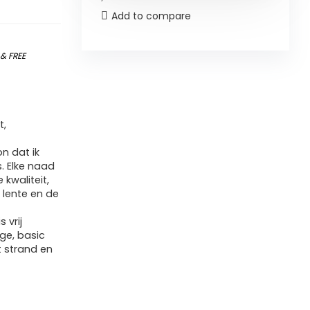
Add to compare
)
&
FREE
t,
n dat ik
. Elke naad
 kwaliteit,
 lente en de
 vrij
age, basic
t strand en