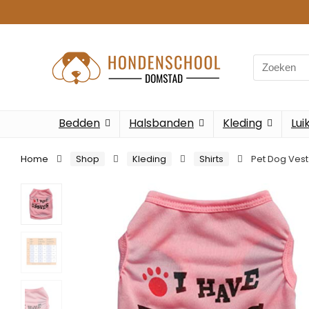
Search
for:
Bedden
Halsbanden
Kleding
Lui
Home
Shop
Kleding
Shirts
Pet Dog Vest