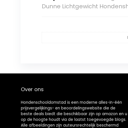
Dunne Lichtgewicht Hondensh
Over ons
Hondenschooldomstad is een moderne alles-in-één
prijsvergelijkings- en beoordelingswebsite die de
beste deals biedt die beschikbaar zijn op amazon en u
op de hoogte houdt via de laatst toegevoegde blogs.
Alle afbeeldingen zijn auteursrechtelijk beschermd