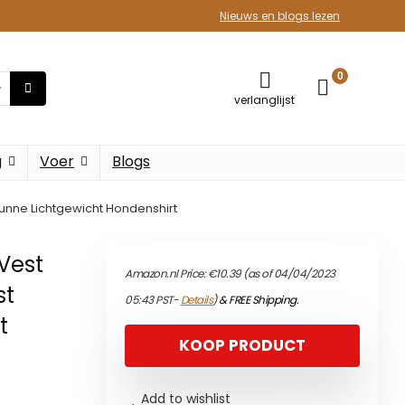
Nieuws en blogs lezen
0
verlanglijst
g
Voer
Blogs
unne Lichtgewicht Hondenshirt
Vest
Amazon.nl Price:
€
10.39
(as of 04/04/2023
st
05:43 PST-
Details
)
&
FREE Shipping
.
t
KOOP PRODUCT
Add to wishlist