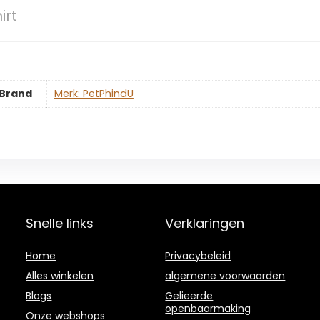
irt
Brand
Merk: PetPhindU
Snelle links
Verklaringen
Home
Privacybeleid
Alles winkelen
algemene voorwaarden
Blogs
Gelieerde
openbaarmaking
Onze webshops