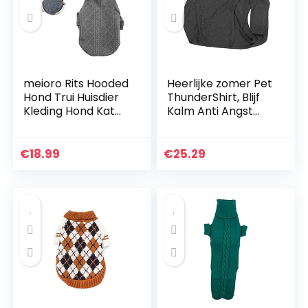
meioro Rits Hooded
Heerlijke zomer Pet
Hond Trui Huisdier
ThunderShirt, Blijf
Kleding Hond Kat
Kalm Anti Angst
Kleding Leuke
Hond Anti Angst
Huisdier Kleding
Jas, Stress Jas Grijs
Warme Hooded
voor Pet Puppy
€
18.99
€
25.29
Winter Warm
Katten Kleine
Puppy Franse
Honden(S)
Bulldog Pug (XXL,
Grijs)