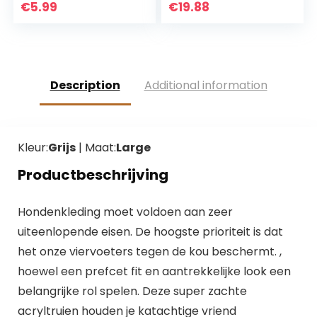
winter kat herfst
€
5.99
€
19.88
voor hond koud
weer(M)
Description
Additional information
Kleur:
Grijs
| Maat:
Large
Productbeschrijving
Hondenkleding moet voldoen aan zeer
uiteenlopende eisen. De hoogste prioriteit is dat
het onze viervoeters tegen de kou beschermt. ,
hoewel een prefcet fit en aantrekkelijke look een
belangrijke rol spelen. Deze super zachte
acryltruien houden je katachtige vriend