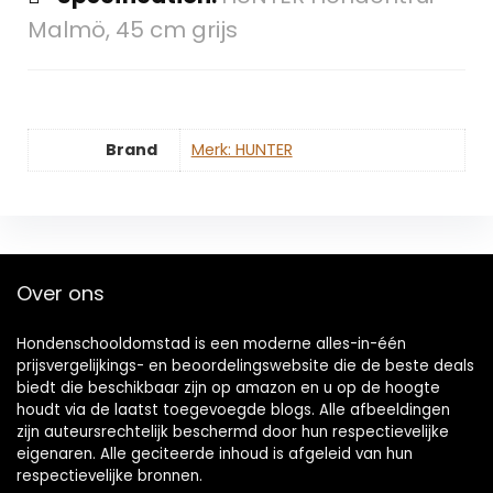
Malmö, 45 cm grijs
Brand
Merk: HUNTER
Over ons
Hondenschooldomstad is een moderne alles-in-één
prijsvergelijkings- en beoordelingswebsite die de beste deals
biedt die beschikbaar zijn op amazon en u op de hoogte
houdt via de laatst toegevoegde blogs. Alle afbeeldingen
zijn auteursrechtelijk beschermd door hun respectievelijke
eigenaren. Alle geciteerde inhoud is afgeleid van hun
respectievelijke bronnen.