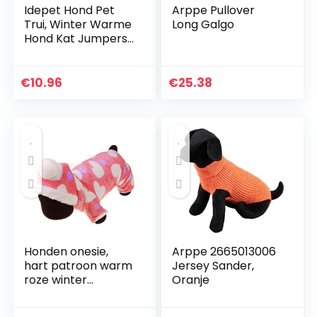
Idepet Hond Pet
Arppe Pullover
Trui, Winter Warme
Long Galgo
Hond Kat Jumpers
Kleding,
Comfortabele Pet
Coat Kostuum
€
10.96
€
25.38
Puppy Jumper
Kitten Trui Kleding
voor Kleine Medium
Grote Honden
Katten
Honden onesie,
Arppe 2665013006
hart patroon warm
Jersey Sander,
roze winter
Oranje
hondenkleding,
capuchon leuke