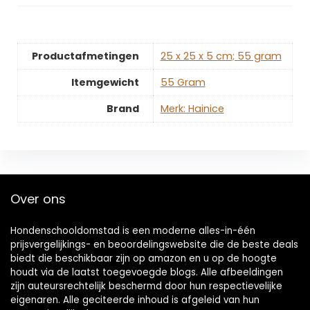
Productafmetingen
‎25 x 25 x 5 cm; 55 gram
Itemgewicht
‎55 Gram
Brand
Merk: Hainice
Over ons
Hondenschooldomstad is een moderne alles-in-één
prijsvergelijkings- en beoordelingswebsite die de beste deals
biedt die beschikbaar zijn op amazon en u op de hoogte
houdt via de laatst toegevoegde blogs. Alle afbeeldingen
zijn auteursrechtelijk beschermd door hun respectievelijke
eigenaren. Alle geciteerde inhoud is afgeleid van hun