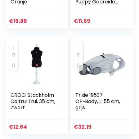
Oranje
Puppy Gebreide
Jumper Sweater
Kleding
Comfortabele
€
19.88
€
11.69
Kleine Hond
Jumper Kat Trui
Puppy Sweater
Kleding voor Kleine
Honden Katten
Puppy Roze Rood
Blauw Grijs Gras –
Gewicht 1.2-9.0
KGS, X-Large
CROCI Stockholm
Trixie 19537
Coltrui Trui, 35 cm,
OP~Body, L: 55 cm,
Zwart
grijs
€
12.64
€
32.19