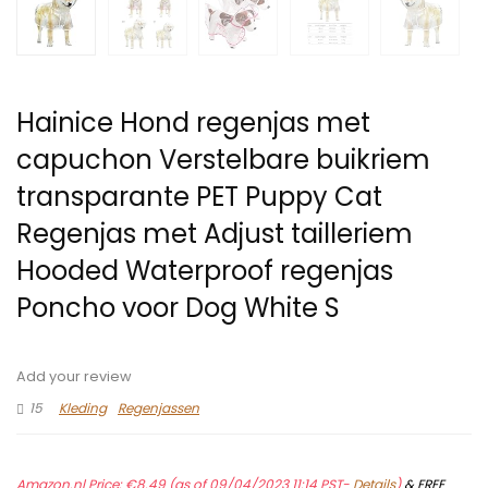
Hainice Hond regenjas met
capuchon Verstelbare buikriem
transparante PET Puppy Cat
Regenjas met Adjust tailleriem
Hooded Waterproof regenjas
Poncho voor Dog White S
Add your review
15
Kleding
Regenjassen
Amazon.nl Price:
€
8.49
(as of 09/04/2023 11:14 PST-
Details
)
&
FREE