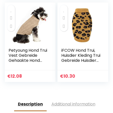
Petyoung Hond Trui
iFCOW Hond Trui,
Vest Gebreide
Huisdier Kleding Trui
Gehaakte Hond
Gebreide Huisdier
Winter Trui Hond
Kat Trui Warm
Puppy Kleding
Hond Sweatshirt
Zachte Warme Trui
Hond Kat Winter
€
12.08
€
10.30
Breigoed Voor
Knitwear Warme
Kleine Middelste
Kleding
Honden
Description
Additional information