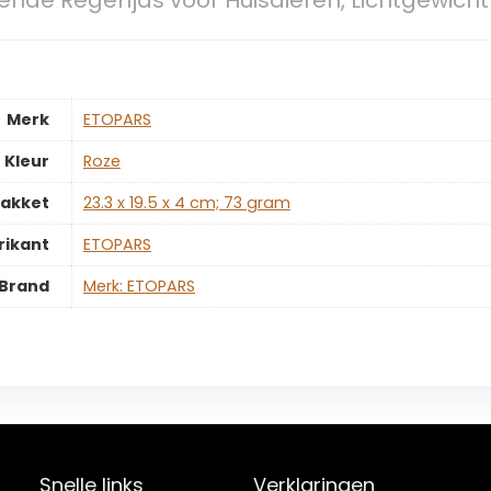
nde Regenjas voor Huisdieren, Lichtgewich
Merk
‎ETOPARS
Kleur
‎Roze
pakket
‎23.3 x 19.5 x 4 cm; 73 gram
rikant
‎ETOPARS
Brand
Merk: ETOPARS
Snelle links
Verklaringen