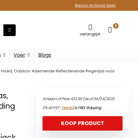
Nieuws en blogs lezen
0
verlanglijst
g
Voer
Blogs
et Hoed, Outdoor Ademende Reflecterende Regenjas voor
s,
Amazon.nl Price:
€
12.99
(as of 04/04/2023
ding
05:43 PST-
Details
)
&
FREE Shipping
.
e
KOOP PRODUCT
njack