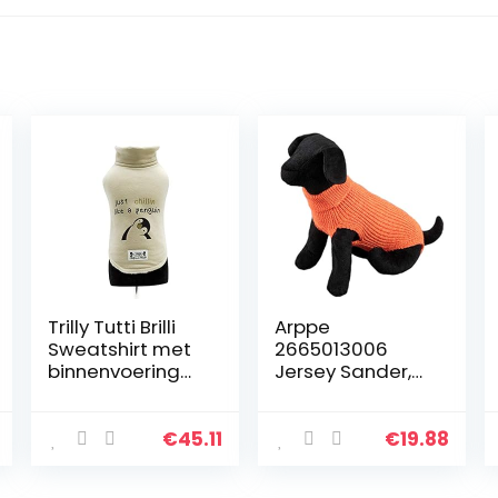
Trilly Tutti Brilli
Arppe
Sweatshirt met
2665013006
binnenvoering
Jersey Sander,
van pluche,
Oranje
beige, L – 1
product
€
45.11
€
19.88