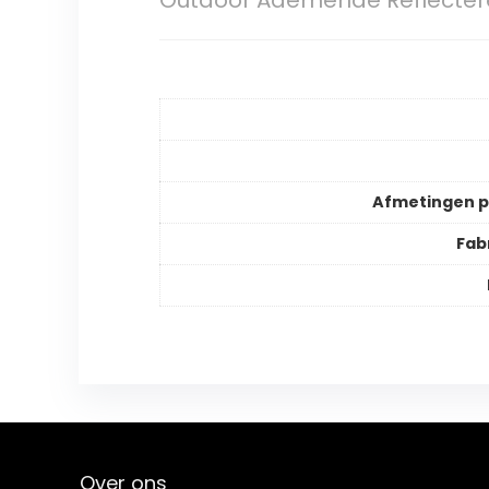
Outdoor Ademende Reflectere
Afmetingen 
Fab
Over ons