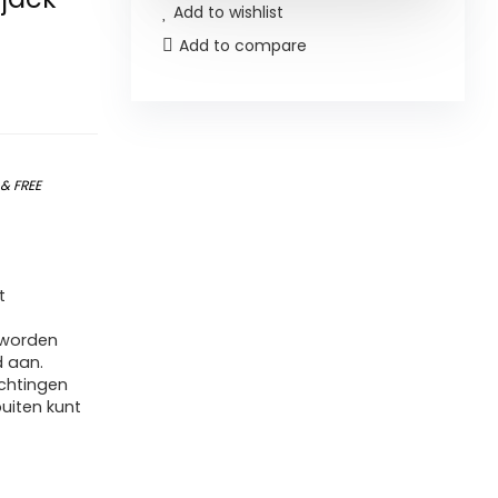
Add to wishlist
Add to compare
)
&
FREE
t
 worden
d aan.
ichtingen
uiten kunt