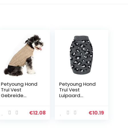
Petyoung Hond
Petyoung Hond
Trui Vest
Trui Vest
Gebreide
Luipaard
Gehaakte Hond
Patroon Huisdier
Winter Trui Hond
Zachte Breien
Puppy Kleding
Wollen Truien
€
12.08
€
10.19
Zachte Warme
Gebreide
Trui Breigoed
Gehaakte