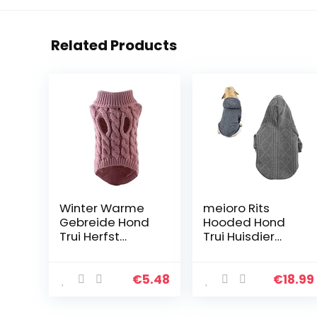
Related Products
Winter Warme
meioro Rits
Gebreide Hond
Hooded Hond
Trui Herfst
Trui Huisdier
Winter Pet
Kleding Hond
Kleding Kostuum
Kat Kleding
Jumper
Leuke Huisdier
€
5.48
€
18.99
Comfortabele
Kleding Warme
Hond Trui (Huid
Hooded Winter