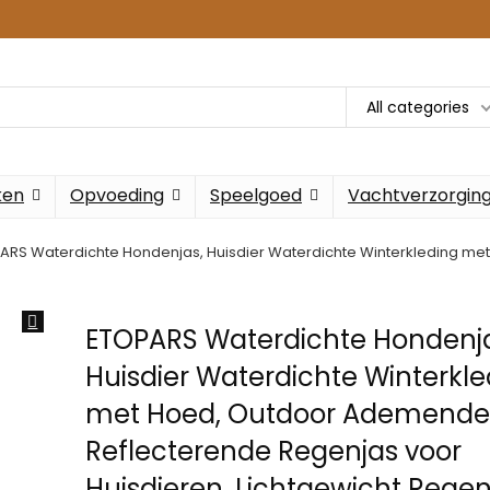
All categories
ken
Opvoeding
Speelgoed
Vachtverzorgin
ARS Waterdichte Hondenjas, Huisdier Waterdichte Winterkleding m
ETOPARS Waterdichte Hondenja
Huisdier Waterdichte Winterkle
met Hoed, Outdoor Ademend
Reflecterende Regenjas voor
Huisdieren, Lichtgewicht Rege