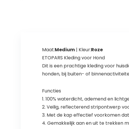
Roze L)
Warm Puppy
Franse Bulldog
Pug (XXL, Grijs)
Maat:
Medium
| Kleur:
Roze
ETOPARS Kleding voor Hond
Dit is een prachtige kleding voor huis
honden, bij buiten- of binnenactiviteite
Functies
1. 100% waterdicht, ademend en lichtg
2. Veilig, reflecterend stripontwerp v
3. Met de kap effectief voorkomen dat
4. Gemakkelijk aan en uit te trekken 