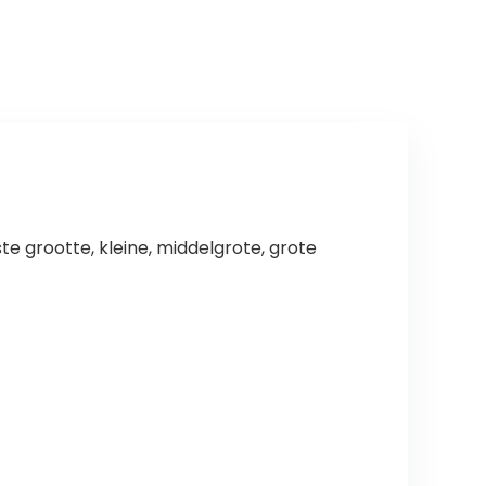
Voor Kleine
Winter Warme
Middelste
Jas Kleding Voor
Honden
Kleine
Middelgrote
Honden
e grootte, kleine, middelgrote, grote