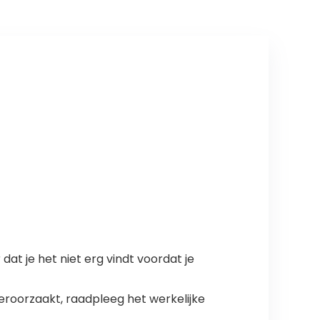
Grote Honden
Geel (48x48cm)
at je het niet erg vindt voordat je
eroorzaakt, raadpleeg het werkelijke