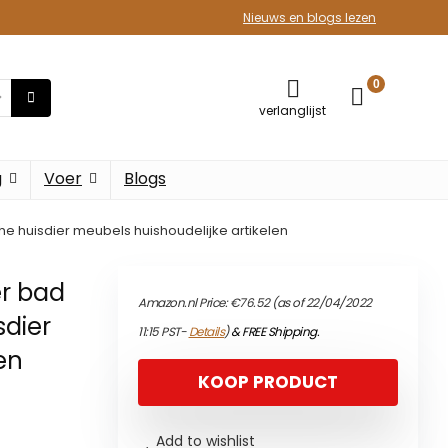
Nieuws en blogs lezen
0
verlanglijst
g
Voer
Blogs
huisdier meubels huishoudelijke artikelen
r bad
Amazon.nl Price:
€
76.52
(as of 22/04/2022
dier
11:15 PST-
Details
)
&
FREE Shipping
.
en
KOOP PRODUCT
Add to wishlist