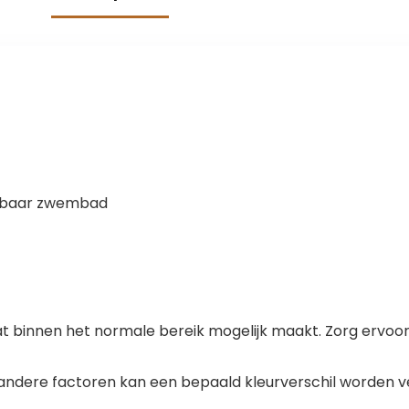
grote
middelgrote
honden
(ananas)
sbaar zwembad
at binnen het normale bereik mogelijk maakt. Zorg ervoor d
 andere factoren kan een bepaald kleurverschil worden v