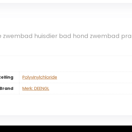
zwembad huisdier bad hond zwembad prakt
elling
‎Polyvinylchloride
Brand
Merk: DEENGL