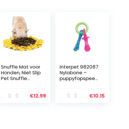
Snuffle Mat voor
Interpet 982087
Honden, Niet Slip
Nylabone –
Pet Snuffle
puppyfopspeen,
Feeding Mat
XS
Trainingsmatten
Huisdier
€
12.99
€
10.15
Speelgoed voor
Honden
Langzaam
Voeden Pad
voor Kleine