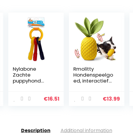
Nylabone
Rmolitty
Zachte
Hondenspeelgo
puppyhond
ed, interactief
kinderziektes
hondenkauwspe
kauwspeelgoed
elgoed voor
sleutels, spek
agressieve
€
16.51
€
13.99
smaak, medium
kauwers,
voor puppy’s tot
ananas super
16 kg
duurzaam
rubber piepende
speelgoed voor
Description
Additional information