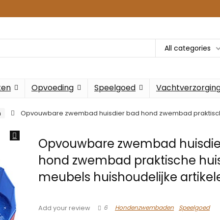
All categories
ken
Opvoeding
Speelgoed
Vachtverzorgin
n
Opvouwbare zwembad huisdier bad hond zwembad praktische 
Opvouwbare zwembad huisdie
hond zwembad praktische huis
meubels huishoudelijke artikel
6
Hondenzwembaden
Speelgoed
Add your review