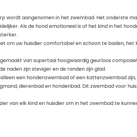
 wordt aangenomen in het zwembad. Het onderste materia
delijker. Als de hond emotioneel is of het kind in het h
terker.
het om uw huisdier comfortabel en schoon te baden, het 
emaakt van supertaai hoogwaardig geurloos composietstof, 
de naden zijn steviger en de randen zijn glad.
t alleen een hondenzwembad of een kattenzwembad zijn,
mand, dierenbad en hondenbad. Dit zwembad voor huisd
ezier van elk kind en huisdier om in het zwembad te ku