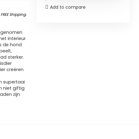
Add to compare
&
FREE Shipping
.
angenomen
et interieur
ls de hond
peelt,
d sterker.
isdier
ier creëren
n supertaai
niet giftig
naden zijn