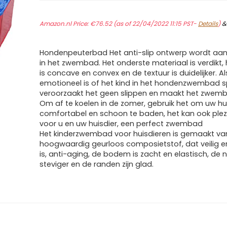
Amazon.nl Price:
€
76.52
(as of 22/04/2022 11:15 PST-
Details
)
Hondenpeuterbad Het anti-slip ontwerp wordt a
in het zwembad. Het onderste materiaal is verdikt, h
is concave en convex en de textuur is duidelijker. A
emotioneel is of het kind in het hondenzwembad s
veroorzaakt het geen slippen en maakt het zwemba
Om af te koelen in de zomer, gebruik het om uw hu
comfortabel en schoon te baden, het kan ook plez
voor u en uw huisdier, een perfect zwembad
Het kinderzwembad voor huisdieren is gemaakt va
hoogwaardig geurloos composietstof, dat veilig en 
is, anti-aging, de bodem is zacht en elastisch, de 
steviger en de randen zijn glad.