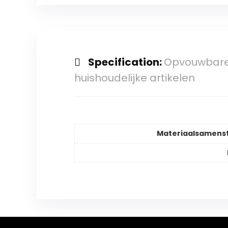
Specification:
Opvouwbare 
huishoudelijke artikelen
Materiaalsamenst