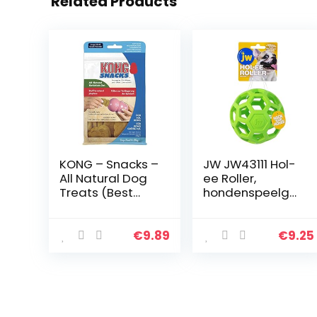
Related Products
KONG – Snacks –
JW JW43111 Hol-
All Natural Dog
ee Roller,
Treats (Best
hondenspeelgo
used with KONG
ed kauwen en
Rubber Toys) –
bijten, M
Puppy Biscuits –
€
9.89
€
9.25
For Large Dogs