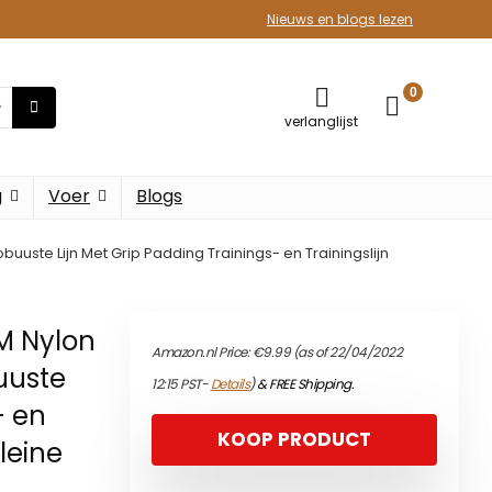
Nieuws en blogs lezen
0
verlanglijst
g
Voer
Blogs
buuste Lijn Met Grip Padding Trainings- en Trainingslijn
0M Nylon
Amazon.nl Price:
€
9.99
(as of 22/04/2022
buuste
12:15 PST-
Details
)
&
FREE Shipping
.
- en
KOOP PRODUCT
Kleine