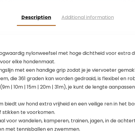
oplaadbaar incl.
hondenhalsban
kabel – maat M
d voor honden, 3
(37-53 cm x 2,5
verlichtingsmodi
Description
Additional information
cm)
20 licht, groen
gwaardig nylonweefsel met hoge dichtheid voor extra d
 voor elke hondenmaat.
gslijn met een handige grip zodat je je viervoeter gemakke
, die 361 ​​graden kan worden gedraaid, is flexibel en rob
9m | 10m | 15m | 20m | 31m), je kunt de lengte aanpassen di
 biedt uw hond extra vrijheid en een veilige ren in het b
 of stikken te voorkomen.
al voor wandelen, kamperen, trainen, jagen, in de achtert
len met tennisballen en zwemmen.