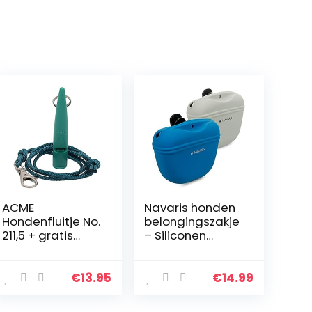
ACME
Navaris honden
Hondenfluitje No.
belongingszakje
211,5 + gratis
– Siliconen
pijpenband |
voertasje – Set
origineel uit
van 2 –
Engeland |
Traktatiezakje
€
13.95
€
14.99
Ideaal voor
voor droogvoer
hondentraining |
en natvoer –