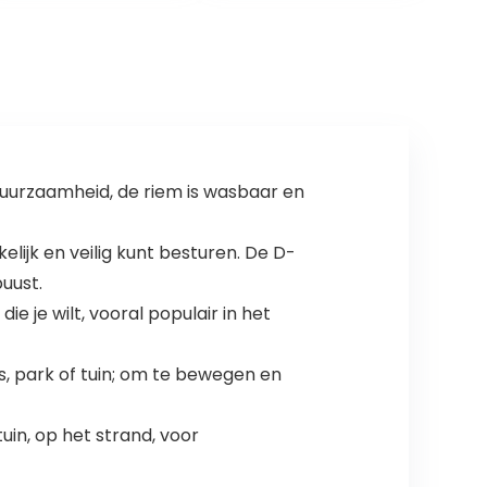
Robuust
Met
materiaal |
magnetische
Gestandaardise
sluiting en clip
erde frequentie
| Luid en
verreikend
(Emerald Green)
uurzaamheid, de riem is wasbaar en
lijk en veilig kunt besturen. De D-
uust.
e je wilt, vooral populair in het
os, park of tuin; om te bewegen en
uin, op het strand, voor