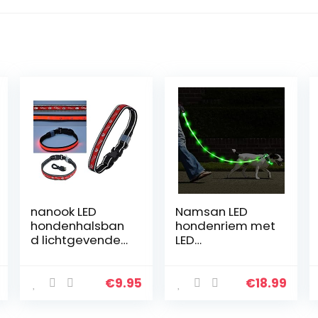
nanook LED
Namsan LED
hondenhalsban
hondenriem met
d lichtgevende
LED
halsband voor
hondenhalsban
honden – rood –
d USB
reflecterend –
oplaadbaar
€
9.95
€
18.99
oplichtend – 3
waterdicht
modi – USB
veiligheid