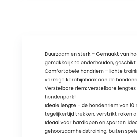
Nederlands
handboek ● 2
Trainingsmodi:
Geluid en Trilling
(SP201-2)
Duurzaam en sterk – Gemaakt van hoo
gemakkelijk te onderhouden, geschikt
Comfortabele handriem – lichte trainin
vormige karabijnhaak aan de hondenriem
Verstelbare riem: verstelbare lengtes (
hondenpark!
Ideale lengte – de hondenriem van 10 m
tegelijkertijd trekken, verstrikt raken
Ideaal voor hardlopen en sporten: idea
gehoorzaamheidstraining, buiten spe