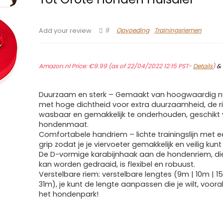
9
Opvoeding
Trainingsriemen
Add your review
Amazon.nl Price:
€
9.99
(as of 22/04/2022 12:15 PST-
Details
)
&
Duurzaam en sterk – Gemaakt van hoogwaardig n
met hoge dichtheid voor extra duurzaamheid, de r
wasbaar en gemakkelijk te onderhouden, geschikt 
hondenmaat.
Comfortabele handriem – lichte trainingslijn met 
grip zodat je je viervoeter gemakkelijk en veilig kun
De D-vormige karabijnhaak aan de hondenriem, die 
kan worden gedraaid, is flexibel en robuust.
Verstelbare riem: verstelbare lengtes (9m | 10m | 1
31m), je kunt de lengte aanpassen die je wilt, vooral
het hondenpark!