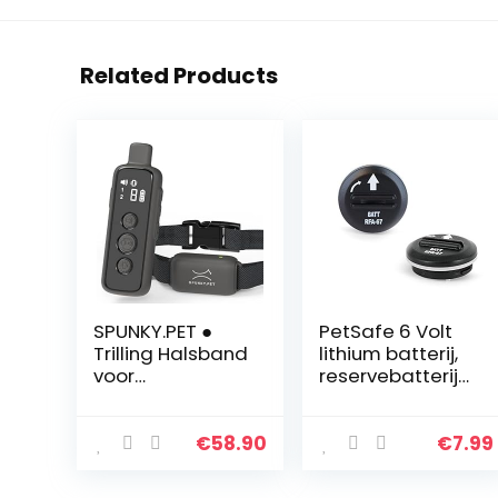
Related Products
SPUNKY.PET ●
PetSafe 6 Volt
Trilling Halsband
lithium batterij,
voor
reservebatterij
Hondentraining
voor PetSafe
● Waterdicht en
halsbanden,
Oplaadbaar ●
multipack 2
€
58.90
€
7.99
Lange
stuks
autonomie ●