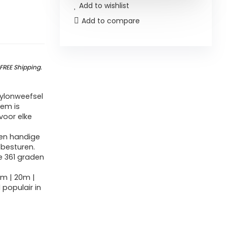
Add to wishlist
Add to compare
FREE Shipping
.
ylonweefsel
iem is
voor elke
een handige
t besturen.
361 ​​graden
5m | 20m |
 populair in