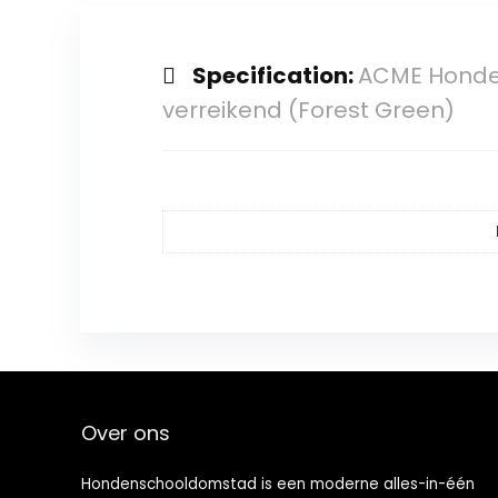
Specification:
ACME Hondenf
verreikend (Forest Green)
Over ons
Hondenschooldomstad is een moderne alles-in-één