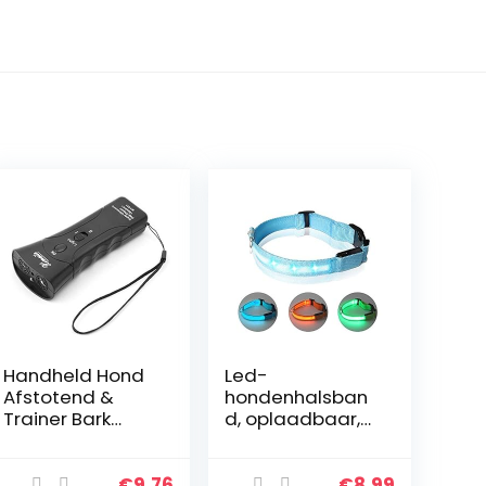
Handheld Hond
Led-
Afstotend &
hondenhalsban
Trainer Bark
d, oplaadbaar,
Stopper met Led
USB, 3
Ultrasone
knippermodi,
Infrarood Hond
veiligheidshalsb
€
9.76
€
8.99