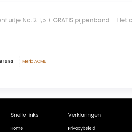
luitje No. 211,5 + GRATIS pijpenband – Het or
Brand
Merk: ACME
Snelle links
Verklaringen
Home
Privacybeleid