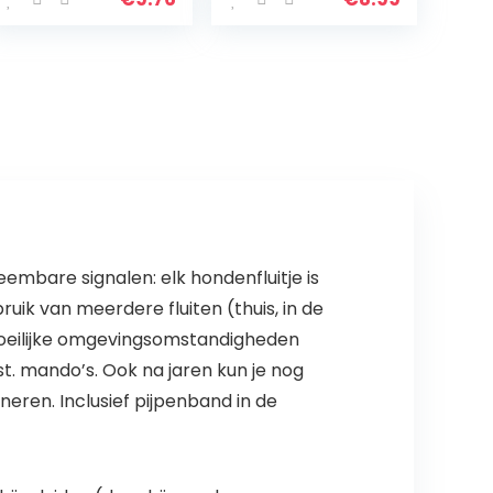
Afschrikmiddel
and voor
voor Veiligheid
huisdieren, in
Outdoor
lengte
Wandelen
verstelbaar,
voor honden en
katten (blauw,
M)
embare signalen: elk hondenfluitje is
uik van meerdere fluiten (thuis, in de
 moeilijke omgevingsomstandigheden
mst. mando’s. Ook na jaren kun je nog
neren. Inclusief pijpenband in de