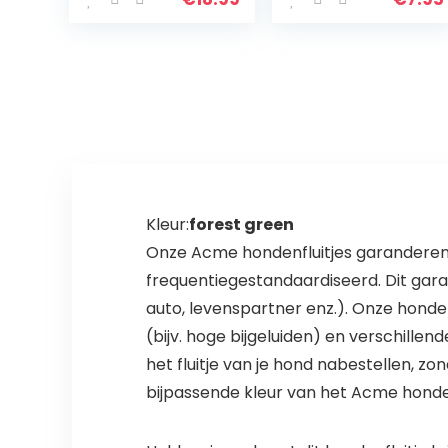
waterdicht
versch. kleuren
veiligheid
(1, zwart)
hondenhalsban
d voor honden, 3
verlichtingsmodi
20 licht, groen
Kleur:
forest green
Onze Acme hondenfluitjes garanderen in
frequentiegestandaardiseerd. Dit garan
auto, levenspartner enz.). Onze honde
(bijv. hoge bijgeluiden) en verschillen
het fluitje van je hond nabestellen, z
bijpassende kleur van het Acme honden