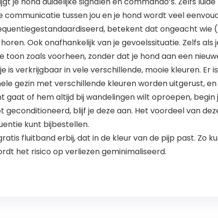
ijgt je hond duidelijke signalen en commando’s. Zelfs luide
ijke communicatie tussen jou en je hond wordt veel eenvoud
is frequentiegestandaardiseerd, betekent dat ongeacht wie 
 horen. Ook onafhankelijk van je gevoelssituatie. Zelfs als je
cte toon zoals voorheen, zonder dat je hond aan een nie
 is verkrijgbaar in vele verschillende, mooie kleuren. Er 
ele gezin met verschillende kleuren worden uitgerust, en to
ht gaat of hem altijd bij wandelingen wilt oproepen, begin 
ebt geconditioneerd, blijf je deze aan. Het voordeel van de
entie kunt bijbestellen.
gratis fluitband erbij, dat in de kleur van de pijp past. Zo
ordt het risico op verliezen geminimaliseerd.