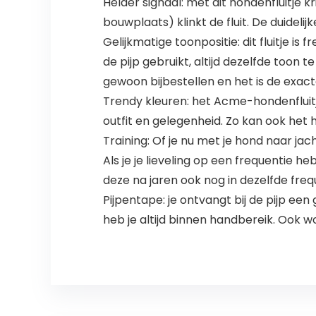
Helder signaal: met dit hondenfluitje kr
bouwplaats) klinkt de fluit. De duidel
Gelijkmatige toonpositie: dit fluitje 
de pijp gebruikt, altijd dezelfde toon te
gewoon bijbestellen en het is de exa
Trendy kleuren: het Acme-hondenfluitje
outfit en gelegenheid. Zo kan ook het h
Training: Of je nu met je hond naar jac
Als je je lieveling op een frequentie h
deze na jaren ook nog in dezelfde frequ
Pijpentape: je ontvangt bij de pijp een 
heb je altijd binnen handbereik. Ook w