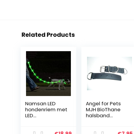
Related Products
Namsan LED
Angel for Pets
hondenriem met
MJH BioThane
LED
halsband
hondenhalsban
sluiting
d USB
verstelbaar
oplaadbaar
25mm breed
€
18.99
€
7.95