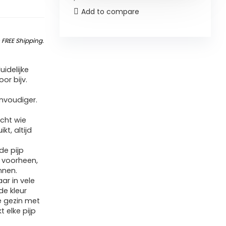
Add to compare
&
FREE Shipping
.
uidelijke
or bijv.
e
nvoudiger.
cht wie
kt, altijd
 de pijp
s voorheen,
nnen.
ar in vele
de kleur
e gezin met
t elke pijp