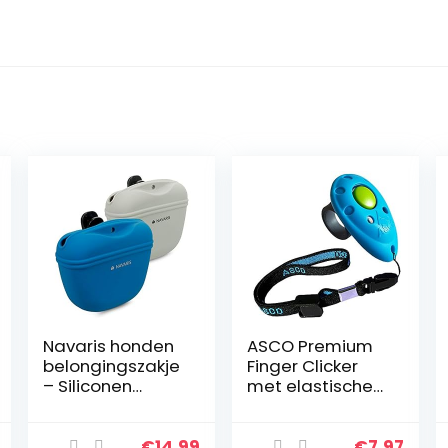
Navaris honden
ASCO Premium
belongingszakje
Finger Clicker
– Siliconen
met elastische
voertasje – Set
polsband,
van 2 –
ergonomische
Traktatiezakje
PET Hond Puppy
€
14.99
€
7.97