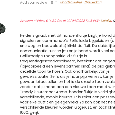
11
Hondenfluitjes
Opvoeding
Add your review
Amazon.nl Price:
€
14.80
(as of 22/04/2022 12:15 PST-
Details
)
Helder signaal: met dit hondenfluitje krijgt je hond d
signalen en commando’s. Zelfs luide bijgeluiden (do
snelweg en bouwplaats) klinkt de fluit. De duidelijk
communicatie tussen jou en je hond wordt veel ee
Gelijkmatige toonpositie: dit fluitje is
frequentiegestandaardiseerd, betekent dat ongea
(bijvoorbeeld een levenspartner, kind) de pijp gebrui
dezelfde toon te horen. Ook onafhankelijk van je
gevoelssituatie. Zelfs als je haar pijp verliest, kun je
gewoon bijbestellen en het is de exacte toon zoal
zonder dat je hond aan een nieuwe toon moet we
Trendy kleuren: het Acme-hondenfluitje is verkrijgba
verschillende, mooie kleuren. Er is zeker een passen
voor elke outfit en gelegenheid. Zo kan ook het hel
verschillende kleuren worden uitgerust, en toch klink
100% gelijk.