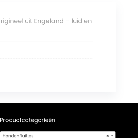
igineel uit Engeland – luid en
Productcategorieën
Hondenfluitjes
×