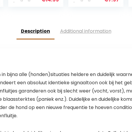
voor droogvoer
Kat Paard
en natvoer –
Kwaliteit
Met
Training Clicker,
magnetische
Blauw
sluiting en clip
Description
Additional information
 bijna alle (honden)situaties heldere en duidelijk waarne
deert een absoluut identieke signaaltoon ook bij het gebr
nfluitjes garanderen ook bij slecht weer (vocht, vorst),
de blaassterktes (paniek enz.). Duidelijke en duidelijke ko
onder de hond op een nieuwe frequentie te hoeven conditio
fluitje.