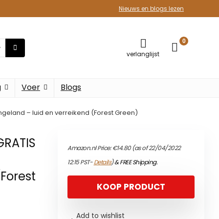
Nieuws en blogs lezen
0
verlanglijst
g
Voer
Blogs
Engeland – luid en verreikend (Forest Green)
 GRATIS
Amazon.nl Price:
€
14.80
(as of 22/04/2022
12:15 PST-
Details
)
&
FREE Shipping
.
(Forest
KOOP PRODUCT
Add to wishlist