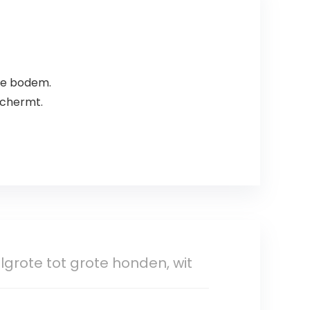
de bodem.
schermt.
lgrote tot grote honden, wit