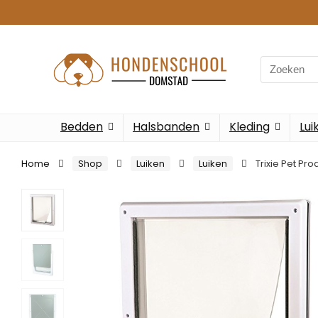
Search
for:
Bedden
Halsbanden
Kleding
Lui
Home
Shop
Luiken
Luiken
Trixie Pet Pr