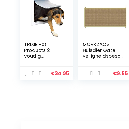
TRIXIE Pet
MOVKZACV
Products 2-
Huisdier Gate
voudig
veiligheidsbesch
afsluitbare
erming,
hondendeur,
draagbare
voor kleine tot
opvouwbare
€
34.95
€
9.85
middelgrote
trappoort,
honden, wit
veilige
bewaking,
huisdierenisolati
enet, binnen en
buiten,
veiligheidspoort,
overal voor
honden, katten