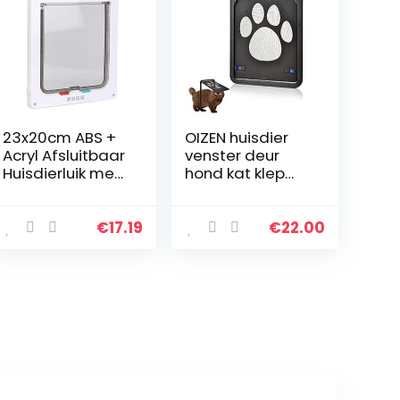
23x20cm ABS +
OIZEN huisdier
Acryl Afsluitbaar
venster deur
Huisdierluik met
hond kat klep
Dubbelzijdig
hond deur
Plakband +
magnetische
Moeren +
vergrendelbare
€
17.19
€
22.00
Schroeven,
hond klep voor
Transparante
flyscreen deur
Klep Hondenluik
voor kleine
Gladde Rand
middelgrote
Huisdierluik
honden katten
Ingang voor
Middelgrote
Huisdieren(wit)