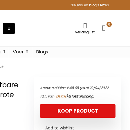
Nieuws en blogs lezen
0
verlanglijst
g
Voer
Blogs
it
itbare
Amazon.nl Price:
€
45.95
(as of 22/04/2022
rote
10:15 PST-
Details
)
&
FREE Shipping
.
KOOP PRODUCT
Add to wishlist