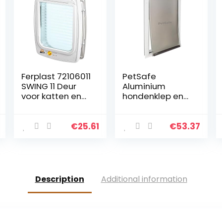
Ferplast 72106011
PetSafe
SWING 11 Deur
Aluminium
voor katten en
hondenklep en
honden,
kattenklep,
viervoudig
flexibele klep en
bestuurbare in-
aluminium
€
25.61
€
53.37
uitgang, anti-
frame,
tochtsysteem,
magneetsluiting
complete tunnel,
beperkt tocht, 2
XL, wit
sluitopties, incl.
sluitplaat,
Description
Additional information
huisdieren tot 45
kg, maat L