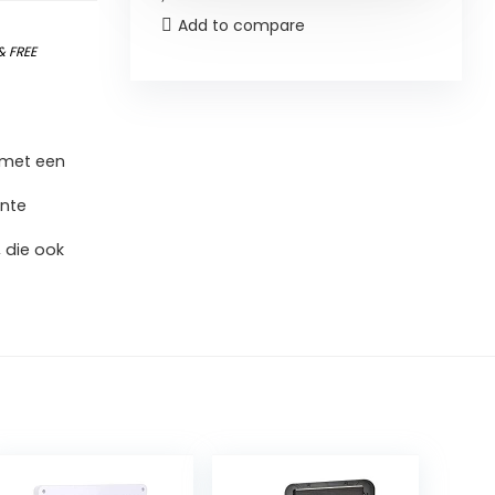
Add to compare
&
FREE
 met een
ante
 die ook