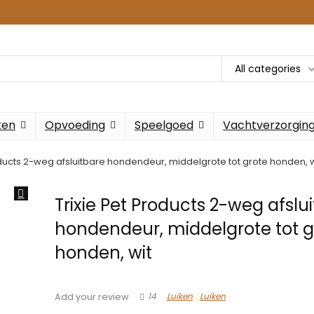
All categories
ken
Opvoeding
Speelgoed
Vachtverzorgin
oducts 2-weg afsluitbare hondendeur, middelgrote tot grote honden, w
Trixie Pet Products 2-weg afslu
hondendeur, middelgrote tot g
honden, wit
14
Luiken
Luiken
Add your review