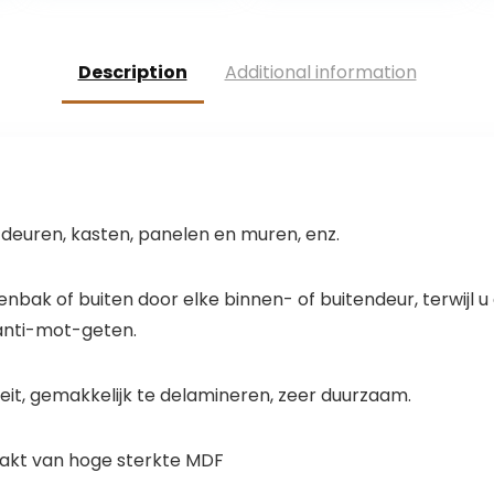
Magnetische
complete tunnel,
Flap Voor
XL, wit
Hordeur, Groot,
Description
Additional information
Raam,
Stormdeur En
Veranda Gebruik
 deuren, kasten, panelen en muren, enz.
nbak of buiten door elke binnen- of buitendeur, terwijl u
t anti-mot-geten.
iteit, gemakkelijk te delamineren, zeer duurzaam.
maakt van hoge sterkte MDF