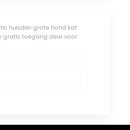
ic huisdier grote hond kat
k gratis toegang deur voor