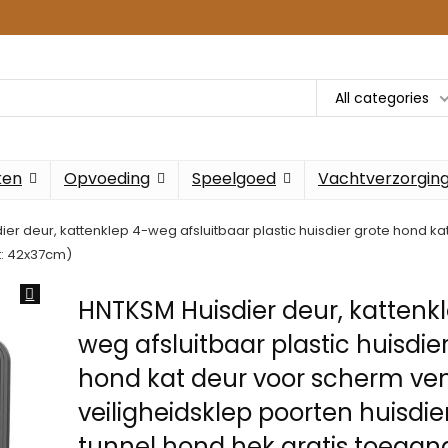
All categories
ken
Opvoeding
Speelgoed
Vachtverzorgin
er deur, kattenklep 4-weg afsluitbaar plastic huisdier grote hond ka
at: 42x37cm)
HNTKSM Huisdier deur, kattenk
weg afsluitbaar plastic huisdie
hond kat deur voor scherm ve
veiligheidsklep poorten huisdie
tunnel hond hek gratis toegan