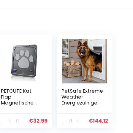
PETCUTE Kat
PetSafe Extreme
Flap
Weather
Magnetische
Energiezuinige
Kat deur
aluminium
Huisdier Scherm
huisdierdeur
Deur Huisdier
voor katten en
€
32.99
€
144.12
Deur Hond Flap
honden,
Voor Kleine
geïsoleerd