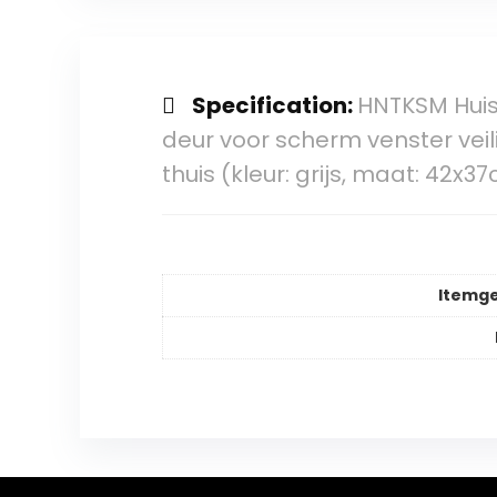
Specification:
HNTKSM Huisd
deur voor scherm venster veil
thuis (kleur: grijs, maat: 42x3
Itemg