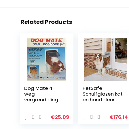
Related Products
Dog Mate 4-
PetSafe
weg
Schuifglazen kat
vergrendeling
en hond deur
kleine
insert –
hondendeur, wit
geweldig voor
(221WD)
verhuur en
€
25.09
€
176.14
appartementen
– geen snijden