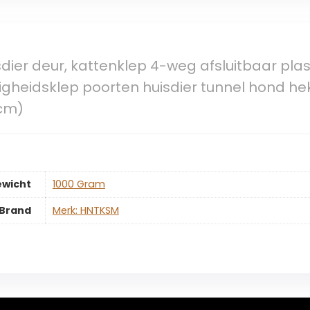
ier deur, kattenklep 4-weg afsluitbaar plast
igheidsklep poorten huisdier tunnel hond he
7cm)
ewicht
‎1000 Gram
Brand
Merk: HNTKSM