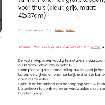
voor thuis (kleur: grijs, maat:
42x37cm)
4
Luiken
Luiken
Add your review
Amazon.nl Price:
€
81.12
(as of 22/04/2022 10:15 PST-
Details
)
&
De kattenklep is eenvoudig te installeren, duurzaa
duurzaam. Eenvoudig in gebruik.
Geen planning meer rond toiletpauzes; geef je ho
katten de vrijheid en onafhankelijkheid om te kome
gaan als ze willen.
Gebruik de kattenklep om de toegang van uw huisd
buitenleven te controleren en verdwaalde dieren b
huis te houden.