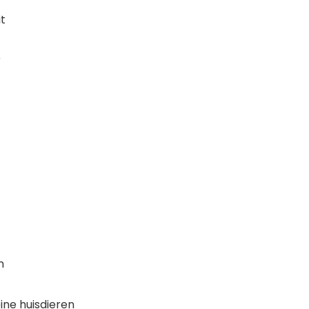
t
r
m
ine huisdieren