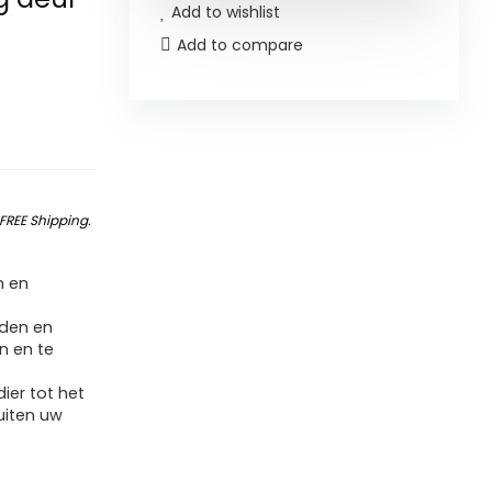
Add to wishlist
Add to compare
FREE Shipping
.
m en
nden en
n en te
ier tot het
uiten uw