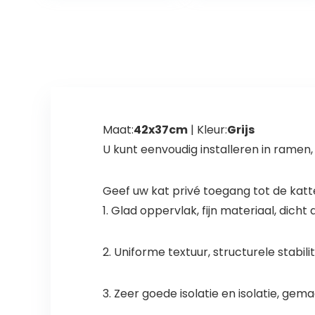
DIY installatie –
(groot)
Maat:
42x37cm
| Kleur:
Grijs
U kunt eenvoudig installeren in ramen,
Geef uw kat privé toegang tot de katte
1. Glad oppervlak, fijn materiaal, dich
2. Uniforme textuur, structurele stabil
3. Zeer goede isolatie en isolatie, ge