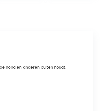
Honden &
klepsysteem,
Katten
extra groot (XL)
 de hond en kinderen buiten houdt.