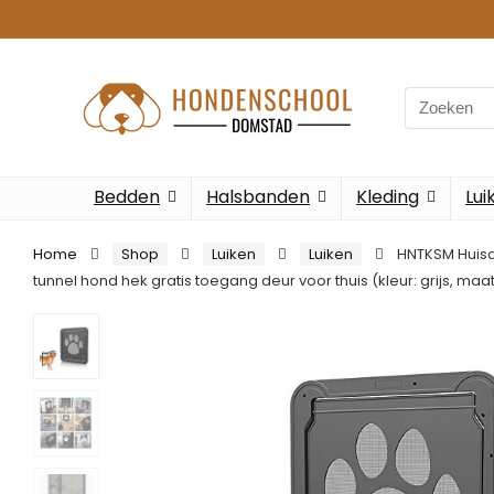
Search
for:
Bedden
Halsbanden
Kleding
Lui
Home
Shop
Luiken
Luiken
HNTKSM Huisdi
tunnel hond hek gratis toegang deur voor thuis (kleur: grijs, ma