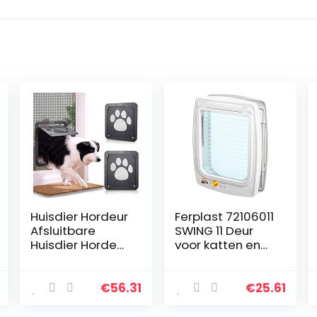
Huisdier Hordeur
Ferplast 72106011
Afsluitbare
SWING 11 Deur
Huisdier Hordeur
voor katten en
Honden- En
honden,
Kattenluik
viervoudig
Schuifhordeurbe
bestuurbare in-
€
56.31
€
25.61
schermer Voor
uitgang, anti-
Honden Met
tochtsysteem,