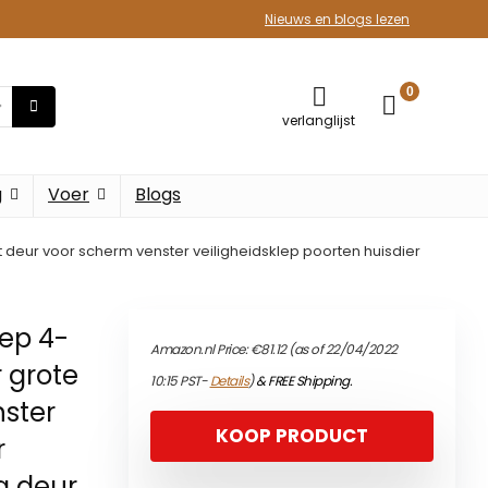
Nieuws en blogs lezen
0
verlanglijst
g
Voer
Blogs
t deur voor scherm venster veiligheidsklep poorten huisdier
lep 4-
Amazon.nl Price:
€
81.12
(as of 22/04/2022
r grote
10:15 PST-
Details
)
&
FREE Shipping
.
nster
KOOP PRODUCT
r
g deur