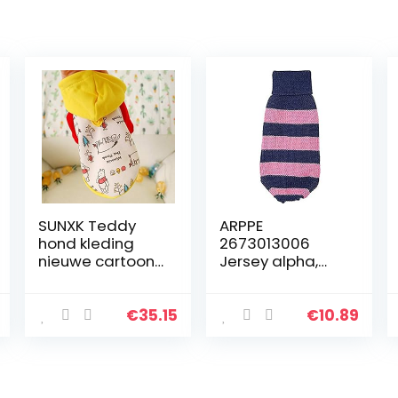
SUNXK Teddy
ARPPE
hond kleding
2673013006
nieuwe cartoon
Jersey alpha,
trui winter
orange
dragen huisdier
benodigdheden
€
35.15
€
10.89
kleding lente en
herfst (Kleur:
Bear hoodie,
Maat: M)