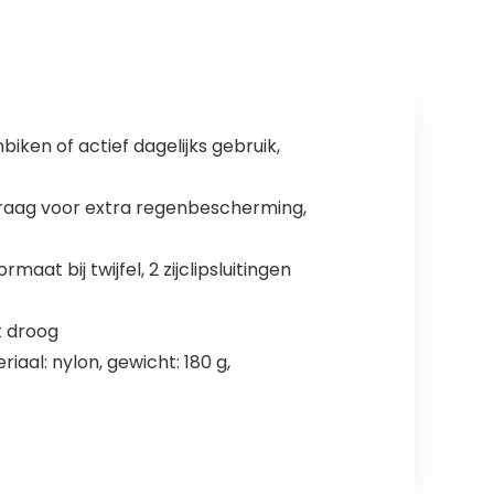
Sportieve
Kleine
Kleding voor
Middelgrote
Puppy Kat
Honden
ken of actief dagelijks gebruik,
mkraag voor extra regenbescherming,
at bij twijfel, 2 zijclipsluitingen
t droog
aal: nylon, gewicht: 180 g,