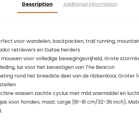
Description
Additional information
fect voor wandelen, backpacken, trail running, mountainbi
ador retrievers en Duitse herders
er mouwen voor volledige bewegingsvrijheid, Grote stor
leding, lus voor het bevestigen van The Beacon
ing rond het breedste deel van de ribbenkooi, Groter forma
stellen
achine wassen zachte cyclus met mild wasmiddel en luch
jas voor honden, maat: Large (81-91 cm/32-36 inch), Materi
L