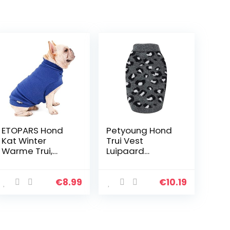
ETOPARS Hond
Petyoung Hond
Kat Winter
Trui Vest
Warme Trui,
Luipaard
Leuke Gebreide
Patroon Huisdier
Kleding voor
Zachte Breien
Huisdieren in de
Wollen Truien
€
8.99
€
10.19
Lente Herfst, Pet
Gebreide
Casual
Gehaakte
Trainingspak
Winter Warme
Sweatshirt,
Jas Kleding Voor