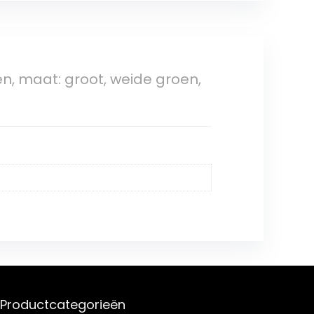
n, maat: groot, weide groen,
Productcategorieën