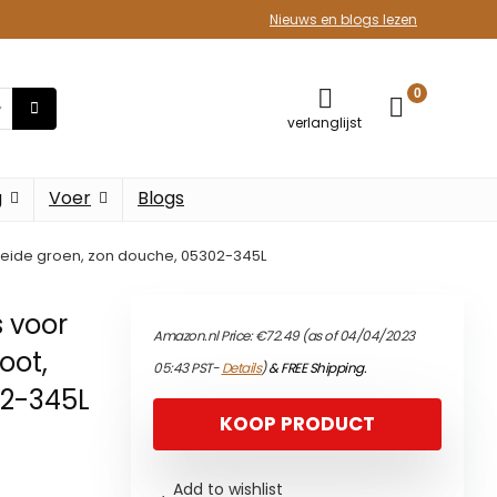
Nieuws en blogs lezen
0
verlanglijst
g
Voer
Blogs
weide groen, zon douche, 05302-345L
 voor
Amazon.nl Price:
€
72.49
(as of 04/04/2023
oot,
05:43 PST-
Details
)
&
FREE Shipping
.
02-345L
KOOP PRODUCT
Add to wishlist