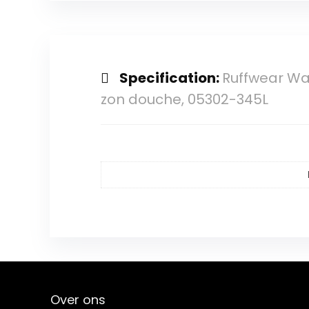
Specification:
Ruffwear Wat
zon douche, 05302-345L
Over ons