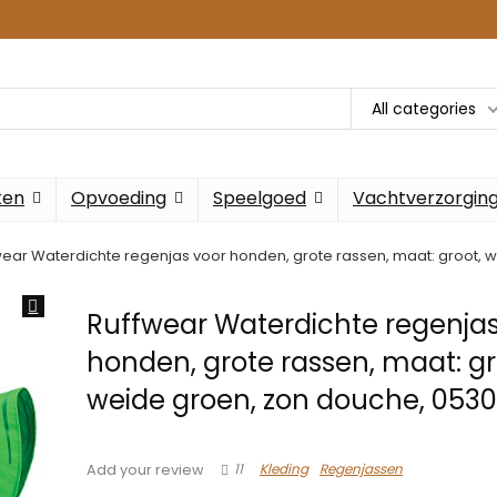
All categories
ken
Opvoeding
Speelgoed
Vachtverzorgin
wear Waterdichte regenjas voor honden, grote rassen, maat: groot, 
Ruffwear Waterdichte regenjas
honden, grote rassen, maat: gr
weide groen, zon douche, 053
11
Kleding
Regenjassen
Add your review