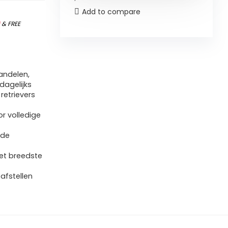
Add to compare
)
&
FREE
andelen,
dagelijks
retrievers
r volledige
nde
het breedste
 afstellen