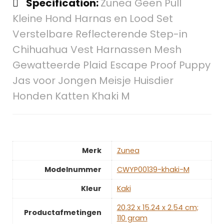
Specification:
Zunea Geen Pull
Kleine Hond Harnas en Lood Set
Verstelbare Reflecterende Step-in
Chihuahua Vest Harnassen Mesh
Gewatteerde Plaid Escape Proof Puppy
Jas voor Jongen Meisje Huisdier
Honden Katten Khaki M
Merk
‎Zunea
Modelnummer
‎CWYP00139-khaki-M
Kleur
‎Kaki
‎20.32 x 15.24 x 2.54 cm;
Productafmetingen
110 gram