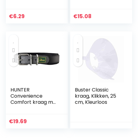
vlinderdas met
en loodset met
gesp kleine hond
snelsluiting –
katten
aangepaste 4FT
€
6.29
€
15.08
hondenriem en
halsband set met
bloemenpatronen
– verstelbare
halsband voor
kleine middelgrote
grote honden,
Bohemia Daisy
HUNTER
Buster Classic
Convenience
kraag, Klikken, 25
Comfort kraag met
cm, Kleurloos
zacht neopreen, 35
cm, zwart
€
19.69