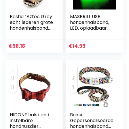
Bestia “Aztec Grey
MASBRILL USB
echt lederen grote
hondenhalsband,
hondenhalsband.
LED, oplaadbaar,
Uniek klinknagel
plat, nylon,
design. Zacht
Webbing, verlicht,
gevoerd
knipperlicht, Dog
€
98.18
€
14.99
Collar Lights
hondenhalsband,
LED Light-Up Safety
Neck Loop (S,
Groen)
NIDONE halsband
Beirui
instelbare
Gepersonaliseerde
hondhuisdier
hondenhalsband