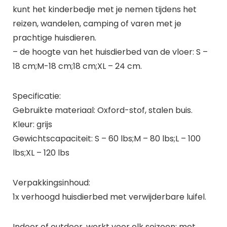
kunt het kinderbedje met je nemen tijdens het
reizen, wandelen, camping of varen met je
prachtige huisdieren.
– de hoogte van het huisdierbed van de vloer: S –
18 cm;M-18 cm;18 cm;XL – 24 cm.
Specificatie:
Gebruikte materiaal: Oxford-stof, stalen buis.
Kleur: grijs
Gewichtscapaciteit: S – 60 lbs;M – 80 lbs;L – 100
lbs;XL – 120 lbs
Verpakkingsinhoud:
1x verhoogd huisdierbed met verwijderbare luifel.
Indoor of outdoor, werkt voor elk seizoen: met