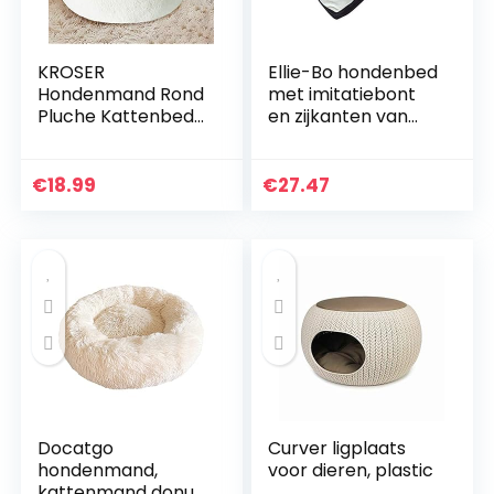
KROSER
Ellie-Bo hondenbed
Hondenmand Rond
met imitatiebont
Pluche Kattenbed
en zijkanten van
Zacht Wasbaar
fluweel, 122 cm, XXL,
Puppybed Mooi
bruin/crèmekleurig
Huisdierbed Voor
€
18.99
€
27.47
Kleine Honden En
Katten Deluxe
Huisdierbed 60cm-
Wit
Docatgo
Curver ligplaats
hondenmand,
voor dieren, plastic
kattenmand donut