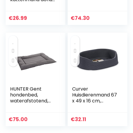
60×60 cm voor
honden, knuffel van
nepbont met
€
26.99
€
74.30
pluisjes, bed met
hondenkussen voor
middelgrote
honden en katten
HUNTER Gent
Curver
hondenbed,
Huisdierenmand 67
waterafstotend,
x 49 x 16 cm,
vuilafstotend,
Antraciet
antibacterieel, 100
x 70 cm, grijs
€
75.00
€
32.11