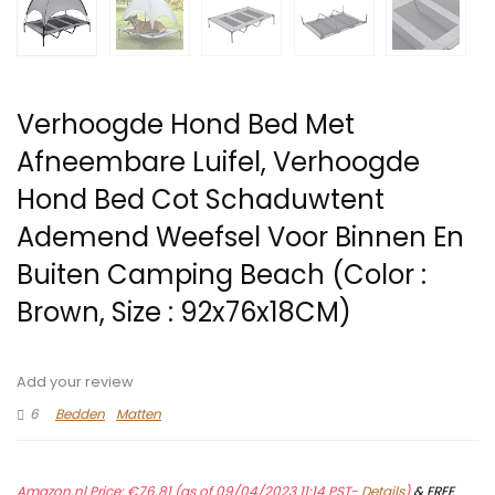
Verhoogde Hond Bed Met
Afneembare Luifel, Verhoogde
Hond Bed Cot Schaduwtent
Ademend Weefsel Voor Binnen En
Buiten Camping Beach (Color :
Brown, Size : 92x76x18CM)
Add your review
6
Bedden
Matten
Amazon.nl Price:
€
76.81
(as of 09/04/2023 11:14 PST-
Details
)
&
FREE