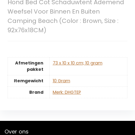
Hond Bed Cot Schaduwtent Ademend
Weefsel Voor Binnen En Buiten
Camping Beach (Color : Brown, Size :
92x76x18CM)
Afmetingen
‎73 x 10 x 10 cm; 10 gram
pakket
Itemgewicht
‎10 Gram
Brand
Merk: DHGTEP
Over ons