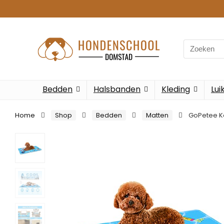
Search
for:
Bedden
Halsbanden
Kleding
Lui
Home
Shop
Bedden
Matten
GoPetee Ko