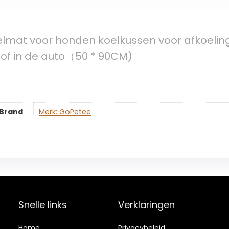
lmat voor honden koelkussen voor afkoeling
 of in de auto（50 * 90CM)
Brand
Merk: GoPetee
Snelle links
Verklaringen
Home
Privacybeleid