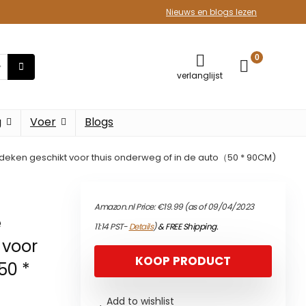
Nieuws en blogs lezen
0
verlanglijst
g
Voer
Blogs
deken geschikt voor thuis onderweg of in de auto（50 * 90CM)
Amazon.nl Price:
€
19.99
(as of 09/04/2023
e
11:14 PST-
Details
)
&
FREE Shipping
.
 voor
KOOP PRODUCT
50 *
Add to wishlist