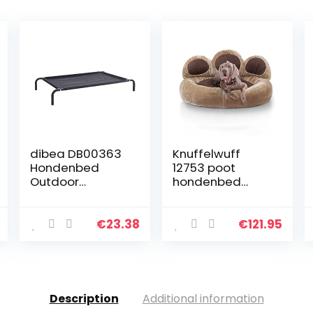
dibea DB00363
Knuffelwuff
Hondenbed
12753 poot
Outdoor
hondenbed
Verhoogde
Luena – maat XL,
Honden-/Huisdi
95 cm, bruin
erbed, Ligstoel,
€
23.38
€
121.95
Zwart, (XL) 117 x
85 x 15 cm
Description
Additional information