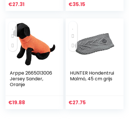
kleding lente en
€
27.31
€
35.15
herfst (Kleur: Bear
hoodie, Maat: M)
Arppe 2665013006
HUNTER Hondentrui
Jersey Sander,
Malmö, 45 cm grijs
Oranje
€
19.88
€
27.75