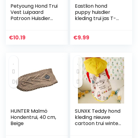
Petyoung Hond Trui
Eastlion hond
Vest Luipaard
puppy huisdier
Patroon Huisdier
kleding trui jas T-
Zachte Breien
Shirt,Grijs,M
Wollen Truien
Gebreide
€
10.19
€
9.99
Gehaakte Winter
Warme Jas Kleding
Voor Kleine
Middelgrote
Honden
HUNTER Malmö
SUNXK Teddy hond
Hondentrui, 40 cm,
kleding nieuwe
Beige
cartoon trui winter
dragen huisdier
benodigdheden