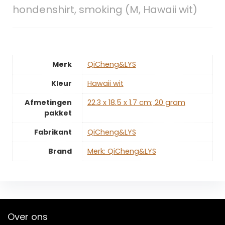
hondenshirt, smoking (M, Hawaii wit)
Merk
‎QiCheng&LYS
Kleur
‎Hawaii wit
Afmetingen
‎22.3 x 18.5 x 1.7 cm; 20 gram
pakket
Fabrikant
‎QiCheng&LYS
Brand
Merk: QiCheng&LYS
Over ons