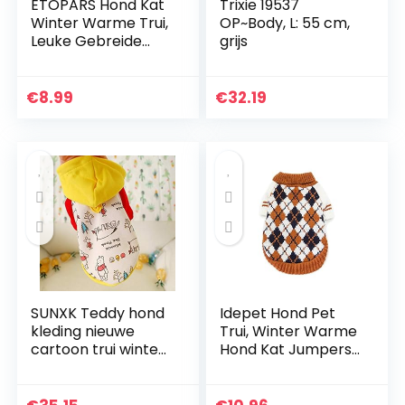
ETOPARS Hond Kat
Trixie 19537
Winter Warme Trui,
OP~Body, L: 55 cm,
Leuke Gebreide
grijs
Kleding voor
Huisdieren in de
Lente Herfst, Pet
€
8.99
€
32.19
Casual
Trainingspak
Sweatshirt,
Sportieve Kleding
voor Puppy Kat
SUNXK Teddy hond
Idepet Hond Pet
kleding nieuwe
Trui, Winter Warme
cartoon trui winter
Hond Kat Jumpers
dragen huisdier
Kleding,
benodigdheden
Comfortabele Pet
kleding lente en
Coat Kostuum