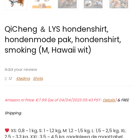
QiCheng ＆ LYS hondenshirt,
hondenmode pak, hondenshirt,
smoking (M, Hawaii wit)
Add your review
12
Kleding
Shirts
Amazon.nl Price:
€
7.99
(as of 04/04/2023 05:43 PST-
Details
)
&
FREE
Shipping
.
XS: 0,8 ~ 1 kg, S: 1 ~ 1,2 kg, M: 1,2 ~ 1,5 kg, L: 1,5 ~ 2,5 kg, XL:
2,5 ~ 3,3 kg, XXL: 3,5 ~ 4,5 kg, raadpleeg de maattabel