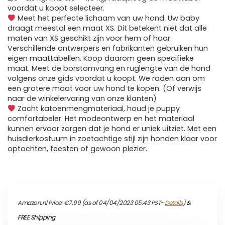
voordat u koopt selecteer.
Meet het perfecte lichaam van uw hond. Uw baby
draagt ​​meestal een maat XS. Dit betekent niet dat alle
maten van XS geschikt zijn voor hem of haar.
Verschillende ontwerpers en fabrikanten gebruiken hun
eigen maattabellen. Koop daarom geen specifieke
maat. Meet de borstomvang en ruglengte van de hond
volgens onze gids voordat u koopt. We raden aan om
een ​​grotere maat voor uw hond te kopen. (Of verwijs
naar de winkelervaring van onze klanten)
Zacht katoenmengmateriaal, houd je puppy
comfortabeler. Het modeontwerp en het materiaal
kunnen ervoor zorgen dat je hond er uniek uitziet. Met een
huisdierkostuum in zoetachtige stijl zijn honden klaar voor
optochten, feesten of gewoon plezier.
Amazon.nl Price:
€
7.99
(as of 04/04/2023 05:43 PST-
Details
)
&
FREE Shipping
.