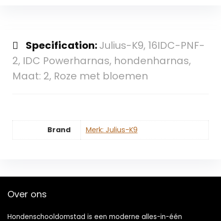
Specification:
Julius-K9, 16IDC-PNF-
2, IDC Powerharnas, hondenharnas,
Maat: 2, Roze met bloemen
Brand
Merk: Julius-K9
Over ons
Hondenschooldomstad is een moderne alles-in-één