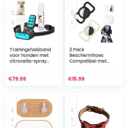
Trainingshalsband
2 Pack
voor honden met
Beschermhoes
citronella-spray
Compatibel met
met
Airtag Pet Collar,
afstandsbediening,
Siliconen Kat
Bellenhalsband
Hondenhalsband
€
79.99
€
15.99
voor honden van
Houder voor Air
citroella, 2 modi,
tags met 4 Stks HD
schokbestendig.
Screen Protector
voor Airtags Case
voor Rugzak Tas