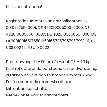
Niet voor stropdas!
Registratienummers van octrooikantoor: EU
001632258-0001, DE 402010005060-0006, DE
402010005060-0007, DE 402010005060-008, DE
DE2001001650165016501657957957957999 U1, HU
U09 00241, HU U10 0002
Borstomvang: 71 – 96 cm Gewicht: 28 – 40 kg
Lichtreflecterende borstband en randversiering.
Zijzakken en licht aan te brengen mogelijkheid.
Fosforescerende en verwisselbare
klittenbandopschriften.
Bezoek onze Amazon Storefront!