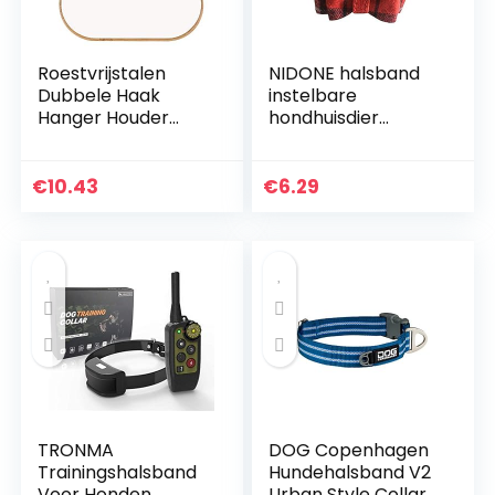
Roestvrijstalen
NIDONE halsband
Dubbele Haak
instelbare
Hanger Houder
hondhuisdier
Voor Keuken
vlinderdas met
Badkamer Muur
gesp kleine hond
Deur Handdoek
katten
€
10.43
€
6.29
Kleding Tas
Dubbele Rij Haken
Naadloze Lijm
TRONMA
DOG Copenhagen
Trainingshalsband
Hundehalsband V2
Voor Honden,
Urban Style Collar