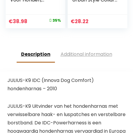
Hondentrainingsma
Ocean Blue
chine, Oplaadbare
Grootte M
Waterdichte
Original
Current
€
38.98
35%
€
28.22
Hondentrainer, Met
price
price
Afstandsbediening
4 Modi Toonbereik
was:
is:
500M
€59.98.
€38.98.
Description
Additional information
JULIUS-K9 IDC (Innova Dog Comfort)
hondenharnas – 2010
JULIUS-K9 Uitvinder van het hondenharnas met
verwisselbare haak- en luspatches en verstelbare
borstband. De IDC-Powerharness is een
hoogwaardig hondenharnas vervaardigd in Europa