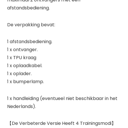
afstandsbediening.
De verpakking bevat:
1 afstandsbediening.
1 x ontvanger.
1 x TPU kraag
1 x oplaadkabel.
1 x oplader.
1 x bumperlamp.
1 x handleiding (eventueel niet beschikbaar in het
Nederlands).
【De Verbeterde Versie Heeft 4 Trainingsmodi】