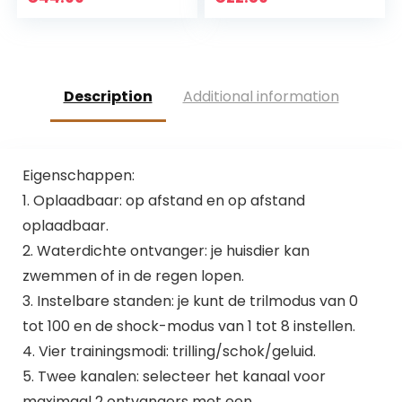
snelsluiting voor
kleine middelgrote
hond Zachte
gewatteerde
halsband(Bruin-S)
Description
Additional information
Eigenschappen:
1. Oplaadbaar: op afstand en op afstand
oplaadbaar.
2. Waterdichte ontvanger: je huisdier kan
zwemmen of in de regen lopen.
3. Instelbare standen: je kunt de trilmodus van 0
tot 100 en de shock-modus van 1 tot 8 instellen.
4. Vier trainingsmodi: trilling/schok/geluid.
5. Twee kanalen: selecteer het kanaal voor
maximaal 2 ontvangers met een