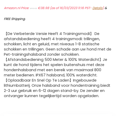
Original
Current
Amazon.nl Price:
price
€
38.98
price
(as of 16/03/2023 11:16 PST-
Details
)
&
€
59.98
was:
is:
€59.98.
€38.98.
FREE Shipping
.
【De Verbeterde Versie Heeft 4 Trainingsmodi】 De
afstandsbediening heeft 4 trainingsmodi: trillingen,
schokken, licht en geluid, met niveaus 1-8 statische
schokken en trillingen. Geen schade aan uw hond met de
Pet-trainingshalsband zonder schokken.
【Afstandsbediening 500 Meter & 100% Waterdicht】Je
kunt de hond tijdens het spelen buitenshuis met deze
hondenhalsband met een bereik van maximaal 800
meter bedienen. IPX67 halsband, 100% waterdicht.
【Oplaadbaar En Snel Op Te Laden】Ingebouwde
lithiumbatterij. Onze halsband voor hondentraining biedt
2-3 uur gebruik en 6-12 dagen stand-by. De zender en
ontvanger kunnen tegelijkertijd worden opgeladen.