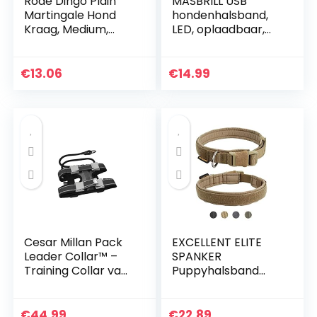
Rode Dingo Plain
MASBRILL USB
Martingale Hond
hondenhalsband,
Kraag, Medium,
LED, oplaadbaar,
Rood
plat, nylon,
Webbing, verlicht,
knipperlicht, Dog
€
13.06
€
14.99
Collar Lights
hondenhalsband,
LED Light-Up Safety
Neck Loop (S,
Groen)
Cesar Millan Pack
EXCELLENT ELITE
Leader Collar™ –
SPANKER
Training Collar van
Puppyhalsband
de hond Whisperer
Militaire halsband
– Large, Grey
Verstelbare nylon
halsband met
€
44.99
€
22.89