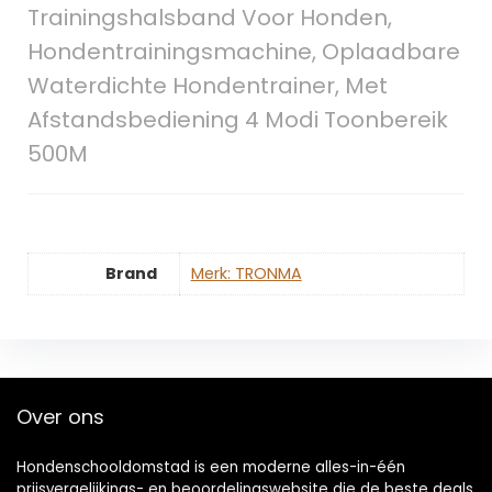
Trainingshalsband Voor Honden,
Hondentrainingsmachine, Oplaadbare
Waterdichte Hondentrainer, Met
Afstandsbediening 4 Modi Toonbereik
500M
Brand
Merk: TRONMA
Over ons
Hondenschooldomstad is een moderne alles-in-één
prijsvergelijkings- en beoordelingswebsite die de beste deals