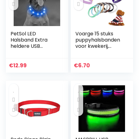
PetSol LED
Voarge 15 stuks
Halsband Extra
puppyhalsbanden
heldere USB
voor kwekerij,
oplaadbare LED-
verstelbare
halsband op maat
puppyhalsband,
gesneden
puppyhalsband,
€
12.99
€
6.70
Universele
voor
pasvorm
pasgeborenen,
Weerbestendig
huisdieren, honden,
Eenvoudig schoon
identificatie,
Verbetert
hondenmerken,
zichtbaarheid en
meerkleurige nylon
veiligheid voor uw
puppyhalsbanden
hond (Blauw)