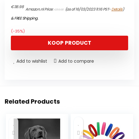
Original
Current
€
38.98
Amazon.nl Price:
(as of 16/03/2023 11:16 PST-
Details
)
€
59.98
price
price
was:
is:
&
FREE Shipping
.
€59.98.
€38.98.
(-35%)
KOOP PRODUCT
Add to wishlist
Add to compare
Related Products