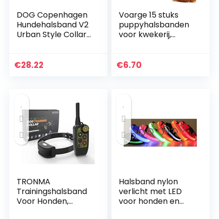
DOG Copenhagen
Voarge 15 stuks
Hundehalsband V2
puppyhalsbanden
Urban Style Collar
voor kwekerij,
Ocean Blue
verstelbare
Grootte M
puppyhalsband,
puppyhalsband,
€
28.22
€
6.70
voor
pasgeborenen,
huisdieren, honden,
identificatie,
hondenmerken,
meerkleurige nylon
puppyhalsbanden
TRONMA
Halsband nylon
Trainingshalsband
verlicht met LED
Voor Honden,
voor honden en
Hondentrainingsma
katten veiligheid