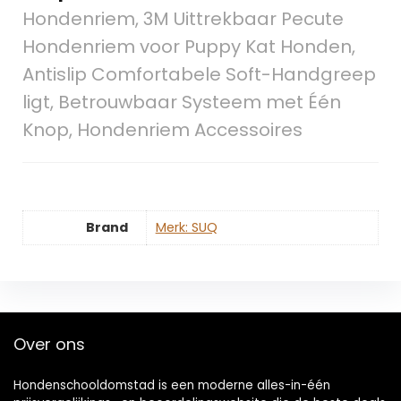
Hondenriem, 3M Uittrekbaar Pecute
Hondenriem voor Puppy Kat Honden,
Antislip Comfortabele Soft-Handgreep
ligt, Betrouwbaar Systeem met Één
Knop, Hondenriem Accessoires
Brand
Merk: SUQ
Over ons
Hondenschooldomstad is een moderne alles-in-één