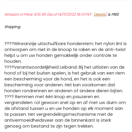
Amazon.nl Price:
€
10.99
(as of 14/11/2022 18:13 PST-
Details
)
&
FREE
Shipping
.
????Wirwarvrije uitschuifbare hondenriem: het nylon lint is
ontworpen om niet in de knoop te raken en de anti-twist
helpt u om uw honden gemakkelijk onder controle te
houden.
????Verantwoordelijkheid Leiband: Bij het uitlaten van de
hond of bij het buiten spelen, is het gebruik van een riem
een bescherming voor de hond, en het is ook een
bescherming voor anderen. Het kan voorkomen dat
honden rondrennen en anderen of andere dieren bijten.
???? Remmen met één knop en pauzeren en
vergrendelen: rol gewoon snel op en af ​​met uw duim om
de afstand tussen u en uw honden op elk moment aan
te passen. Het vergrendelingsmechanisme met de
antivermoeidheidsveer aan de binnenkant is sterk
genoeg om bestand te zijn tegen trekken.