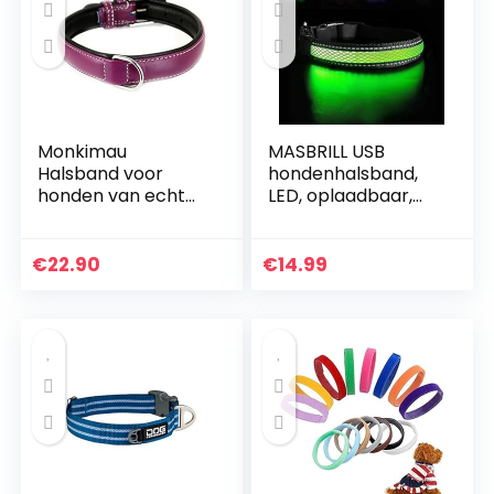
Monkimau
MASBRILL USB
Halsband voor
hondenhalsband,
honden van echt
LED, oplaadbaar,
leer gewatteerd
plat, nylon,
verstelbaar M 37-
Webbing, verlicht,
42 cm
knipperlicht, Dog
€
22.90
€
14.99
Collar Lights
hondenhalsband,
LED Light-Up Safety
Neck Loop (S,
Groen)