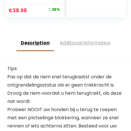
chine, Oplaadbare
nacht verstelbaar
Waterdichte
FR (XL, groen)
Original
Current
€
38.98
35%
Hondentrainer, Met
price
price
Afstandsbediening
4 Modi Toonbereik
was:
is:
500M
€59.98.
€38.98.
Description
Additional information
Tips:
Pas op dat de riem snel terugkaatst onder de
ontgrendelingsstatus als er geen trekkracht is.
Droog de riem voordat u hem terugtrekt, als deze
nat wordt.
Probeer NOOIT uw honden bij u terug te roepen
met een plotselinge blokkering, wanneer ze snel
rennen of iets achterna zitten. Besteed voor uw