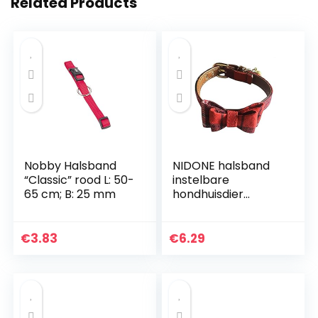
Related Products
Nobby Halsband
NIDONE halsband
“Classic” rood L: 50-
instelbare
65 cm; B: 25 mm
hondhuisdier
vlinderdas met
gesp kleine hond
katten
€
3.83
€
6.29