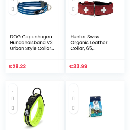
DOG Copenhagen
Hunter Swiss
Hundehalsband V2
Organic Leather
Urban Style Collar
Collar, 65,
Ocean Blue
Rood/Zwart
Grootte M
€
28.22
€
33.99