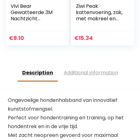
Vivi Bear
Ziwi Peak
Gewatteerde 3M
kattenvoering, zak,
Nachtzicht
met makreel en
Reflecterende
lam, 400 g
Strepen Zacht
Ademend Mesh
€
9.10
€
15.34
Honden Kraag,
Comfortabel en
Zacht Verstelbare
Kraag Voor
Kleine/Medium/Gro
Description
Additional information
te Honden,
Gemakkelijk Gesp
Ontwerp, Groen 8
Maten (#4 M (Nek
40-45cm))
Ongevoelige hondenhalsband van innovatief
kunststofmengsel.
Perfect voor hondentraining en training, op het
hondentrek en in de vrije tijd.
Met zacht neopreen gevoerd voor maximaal