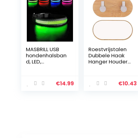
MASBRILL USB
Roestvrijstalen
hondenhalsban
Dubbele Haak
d, LED,
Hanger Houder
oplaadbaar,
Voor Keuken
plat, nylon,
Badkamer Muur
Webbing,
Deur Handdoek
€
14.99
€
10.43
verlicht,
Kleding Tas
knipperlicht, Dog
Dubbele Rij
Collar Lights
Haken Naadloze
hondenhalsban
Lijm
d, LED Light-Up
Safety Neck
Loop (S, Groen)