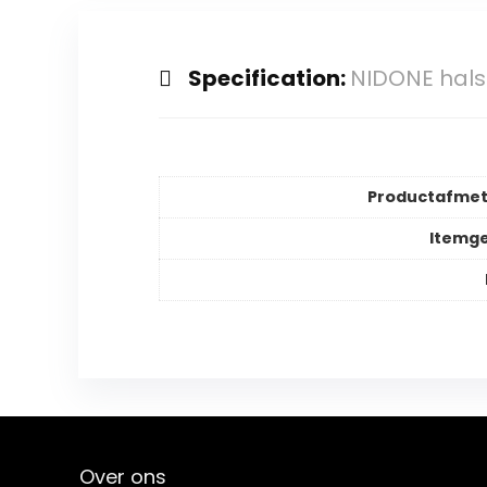
Specification:
NIDONE hals
Productafmet
Itemg
Over ons