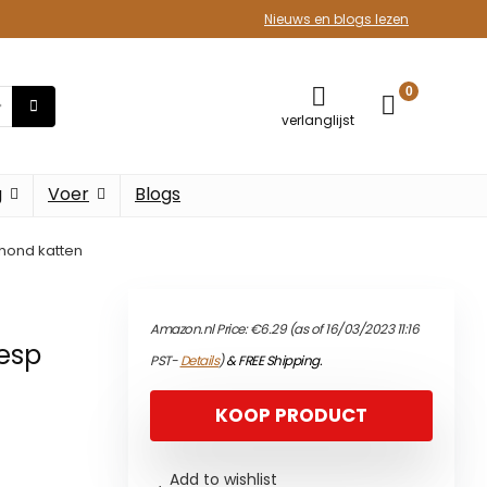
Nieuws en blogs lezen
0
verlanglijst
g
Voer
Blogs
 hond katten
Amazon.nl Price:
€
6.29
(as of 16/03/2023 11:16
esp
PST-
Details
)
&
FREE Shipping
.
KOOP PRODUCT
Add to wishlist