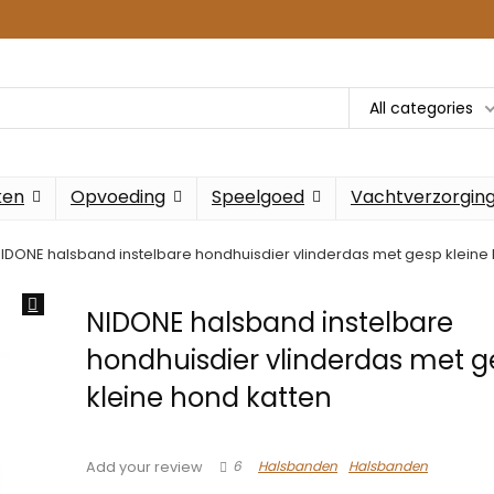
All categories
ken
Opvoeding
Speelgoed
Vachtverzorgin
IDONE halsband instelbare hondhuisdier vlinderdas met gesp kleine
NIDONE halsband instelbare
hondhuisdier vlinderdas met g
kleine hond katten
6
Halsbanden
Halsbanden
Add your review