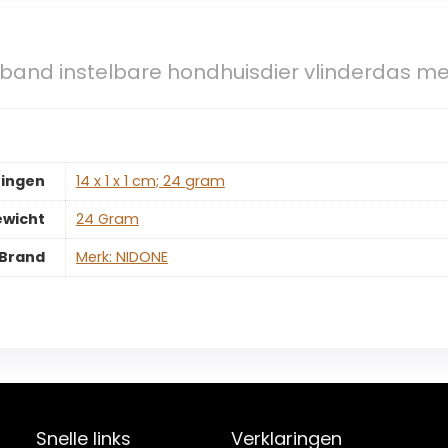
band instelbare hondhuisdier vlinderdas me
ingen
‎14 x 1 x 1 cm; 24 gram
ewicht
‎24 Gram
Brand
Merk: NIDONE
Snelle links
Verklaringen