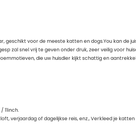
Groen 8 Maten
(#4 M (Nek 40-
45cm))
aar, geschikt voor de meeste katten en dogs.You kan de j
sp zal snel vrij te geven onder druk, zeer veilig voor hui
mmotieven, die uw huisdier kijkt schattig en aantrekkel
/ 11inch.
iloft, verjaardag of dagelijkse reis, enz., Verkleed je katt