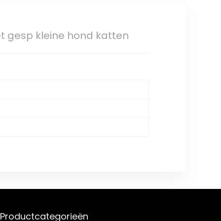
t gesp kleine hond katten
Productcategorieën