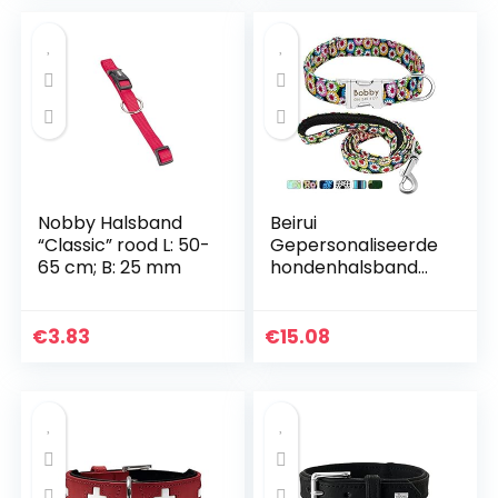
LED Light-Up Safety
hond Zachte
Neck Loop (S,
gewatteerde
Groen)
halsband(Bruin-S)
Nobby Halsband
Beirui
“Classic” rood L: 50-
Gepersonaliseerde
65 cm; B: 25 mm
hondenhalsband
en loodset met
snelsluiting –
aangepaste 4FT
€
3.83
€
15.08
hondenriem en
halsband set met
bloemenpatronen
– verstelbare
halsband voor
kleine middelgrote
grote honden,