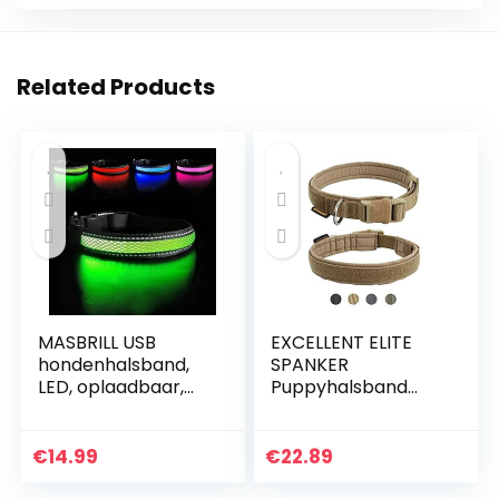
Related Products
MASBRILL USB
EXCELLENT ELITE
hondenhalsband,
SPANKER
LED, oplaadbaar,
Puppyhalsband
plat, nylon,
Militaire halsband
Webbing, verlicht,
Verstelbare nylon
knipperlicht, Dog
halsband met
€
14.99
€
22.89
Collar Lights
snelsluiting voor
hondenhalsband,
kleine middelgrote