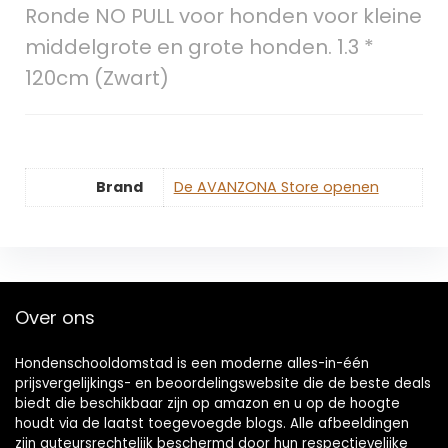
Ronde NO PULL voor honden voor kleine
middelgrote en grote honden. 1.3 *
120cm (Zwart)
Brand
De AVANZONA Store openen
Over ons
Hondenschooldomstad is een moderne alles-in-één
prijsvergelijkings- en beoordelingswebsite die de beste deals
biedt die beschikbaar zijn op amazon en u op de hoogte
houdt via de laatst toegevoegde blogs. Alle afbeeldingen
zijn auteursrechtelijk beschermd door hun respectievelijke