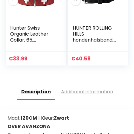
Bohemia Daisy
Hunter Swiss
HUNTER ROLLING
Organic Leather
HILLS
Collar, 65,
hondenhalsband,
Rood/Zwart
leer, nubuckleer,
robuust,
fluweelachtig, 60
€
33.99
€
40.58
(M-L), zwart
Description
Additional information
Maat:
120CM
| Kleur:
Zwart
OVER AVANZONA