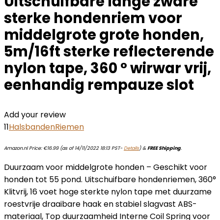
Uitschuifbare lange zware
sterke hondenriem voor
middelgrote grote honden,
5m/16ft sterke reflecterende
nylon tape, 360 ° wirwar vrij,
eenhandig rempauze slot
Add your review
11
Halsbanden
Riemen
Amazon.nl Price:
€
16.99
(as of 14/11/2022 18:13 PST-
Details
)
&
FREE Shipping
.
Duurzaam voor middelgrote honden – Geschikt voor
honden tot 55 pond. Uitschuifbare hondenriemen, 360°
Klitvrij, 16 voet hoge sterkte nylon tape met duurzame
roestvrije draaibare haak en stabiel slagvast ABS-
materiaal, Top duurzaamheid Interne Coil Spring voor