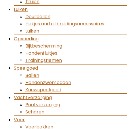
Truien
Luiken
Deurbellen
Hekjes and uitbreidingsaccessoires
Luiken
Opvoeding
Bijtbescherming
Hondenfluitjes
Trainingsriemen
Speelgoed
Ballen
Hondenzwembaden
Kauwspeelgoed
Vachtverzorging
Pootverzorging
Scharen
Voer
Voerbakken