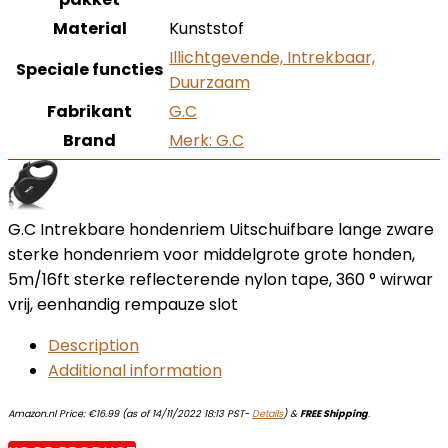
Material
‎Kunststof
‎Illichtgevende, Intrekbaar,
Speciale functies
Duurzaam
Fabrikant
‎G.C
Brand
Merk: G.C
G.C Intrekbare hondenriem Uitschuifbare lange zware
sterke hondenriem voor middelgrote grote honden,
5m/16ft sterke reflecterende nylon tape, 360 ° wirwar
vrij, eenhandig rempauze slot
Description
Additional information
Amazon.nl Price:
€
16.99
(as of 14/11/2022 18:13 PST-
Details
)
&
FREE Shipping
.