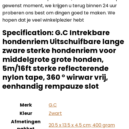
gewenst moment, we krijgen u terug binnen 24 uur
proberen ons best om dingen goed te maken. We
hopen dat je veel winkelplezier hebt
Specification:
G.C Intrekbare
hondenriem Uitschuifbare lange
zware sterke hondenriem voor
middelgrote grote honden,
5m/16ft sterke reflecterende
nylon tape, 360 ° wirwar vrij,
eenhandig rempauze slot
Merk
‎G.C
Kleur
‎Zwart
Afmetingen
‎20.5 x 13.5 x 4.5 cm; 400 gram
pakket