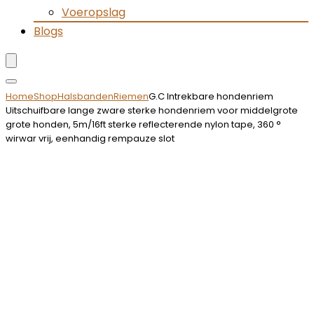
Voeropslag
Blogs
Home
Shop
Halsbanden
Riemen
G.C Intrekbare hondenriem
Uitschuifbare lange zware sterke hondenriem voor middelgrote
grote honden, 5m/16ft sterke reflecterende nylon tape, 360 °
wirwar vrij, eenhandig rempauze slot