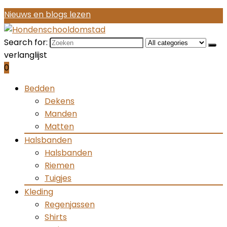
Nieuws en blogs lezen
Search for:
verlanglijst
0
Bedden
Dekens
Manden
Matten
Halsbanden
Halsbanden
Riemen
Tuigjes
Kleding
Regenjassen
Shirts