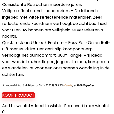
Consistente Retraction meerdere jaren.
Veilige reflecterende hondenriem – De leiband is
ingebed met witte reflecterende materialen. Zeer
reflecterende koordriem verhoogt de zichtbaarheid
voor u en uw honden om veiligheid te verzekeren’s
nachts.
Quick Lock and Unlock Feature – Easy Roll-On en Roll-
Off met uw duim. Het anti-slip knoopontwerp
verhoogt het duimcomfort. 360° Tangle-vrij, ideaal
voor wandelen, hardlopen, joggen, trainen, kamperen
en wandelen, of voor een ontspannen wandeling in de
achtertuin.
Amazon.nl Price:
€
16.99
(as of 14/11/2022 18:13 PST-
Details
)
&
FREE Shipping
.
KOOP PRODUCT
Add to wishlist
Added to wishlist
Removed from wishlist
0