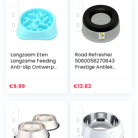
Langzaam Eten
Road Refresher
Langzame Feeding
5060058270843
Anti-slip Ontwerp
Prestige Antilek
Leuke Interactieve
Waterbak voor
Feeding Honden
Huisdieren, S, Grijs
Kom (Blauw)
€
9.99
€
13.83