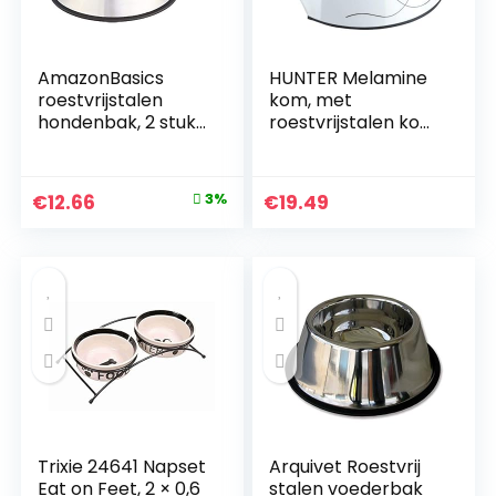
AmazonBasics
HUNTER Melamine
roestvrijstalen
kom, met
hondenbak, 2 stuks
roestvrijstalen kom,
per set
350 ml, Valencia
Original
Current
€
12.66
3%
€
19.49
price
price
was:
is:
€12.99.
€12.66.
Trixie 24641 Napset
Arquivet Roestvrij
Eat on Feet, 2 × 0,6
stalen voederbak