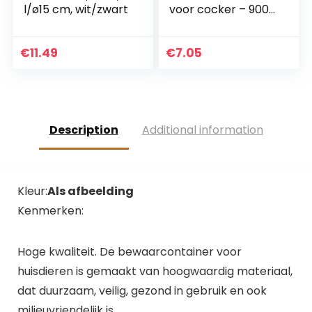
l/ø15 cm, wit/zwart
voor cocker – 900
ml / 25 cm
€
11.49
€
7.05
Description
Additional information
Kleur:
Als afbeelding
Kenmerken:
Hoge kwaliteit. De bewaarcontainer voor
huisdieren is gemaakt van hoogwaardig materiaal,
dat duurzaam, veilig, gezond in gebruik en ook
milieuvriendelijk is.