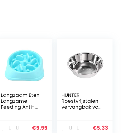
Langzaam Eten
HUNTER
Langzame
Roestvrijstalen
Feeding Anti-
vervangbak voor
slip Ontwerp
melaminekom,
Leuke
drinkbak,
Interactieve
voederbak voor
€
9.99
€
5.33
Feeding Honden
honden en