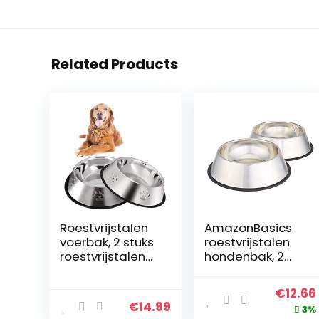
Related Products
Roestvrijstalen
AmazonBasics
voerbak, 2 stuks
roestvrijstalen
roestvrijstalen
hondenbak, 2
hondenkom,
stuks per set
voerbak voor
Origin
€
12.66
honden en
€
14.99
price
3%
katten, reiskom,