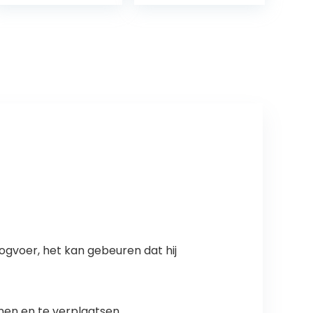
Kom (Blauw)
katten, 350 ml,
zilver
ogvoer, het kan gebeuren dat hij
nen en te verplaatsen.