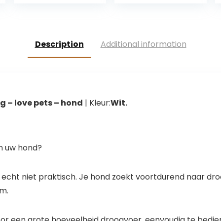
Traktatie Mat
is:
was:
is:
.
€12.66.
€14.98.
€14.35.
Description
Additional information
kg – love pets – hond
| Kleur:
Wit.
an uw hond?
 echt niet praktisch. Je hond zoekt voortdurend naar dro
am.
oor een grote hoeveelheid droogvoer, eenvoudig te bedie