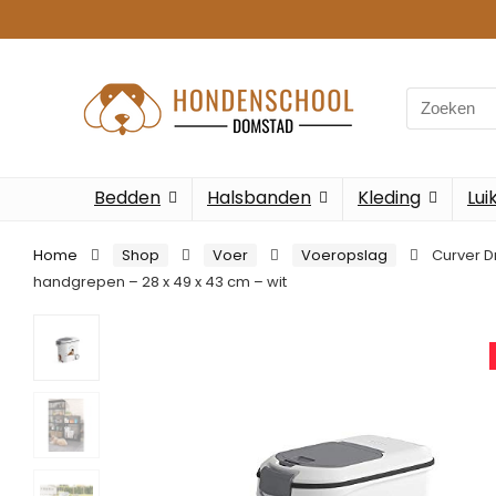
Search
for:
Bedden
Halsbanden
Kleding
Lui
Home
Shop
Voer
Voeropslag
Curver D
handgrepen – 28 x 49 x 43 cm – wit