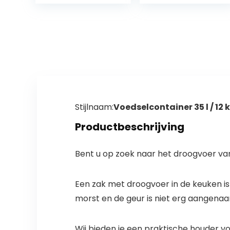
voerbak voor
was:
huisdieren,
€12.99
antislip,
onderhoudsvrie
ndelijk
Stijlnaam:
Voedselcontainer 35 l / 12 
Productbeschrijving
Bent u op zoek naar het droogvoer v
Een zak met droogvoer in de keuken is
morst en de geur is niet erg aangena
Wij bieden je een praktische houder v