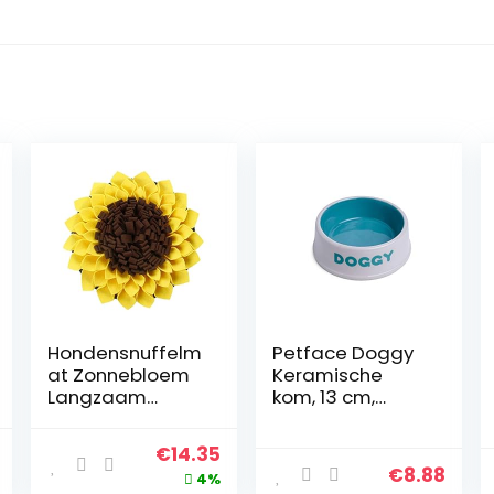
Hondensnuffelm
Petface Doggy
at Zonnebloem
Keramische
Langzaam
kom, 13 cm,
Voeden
Crème/Aqua
Hondenkattenvo
al
Current
Original
Current
€
14.35
er Mat Neuswerk
€
8.88
price
price
price
4%
Training