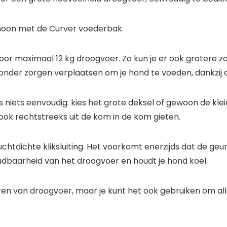
hoon met de Curver voederbak.
oor maximaal 12 kg droogvoer. Zo kun je er ook grotere z
m zonder zorgen verplaatsen om je hond te voeden, dankzij 
s niets eenvoudig: kies het grote deksel of gewoon de kle
ok rechtstreeks uit de kom in de kom gieten.
chtdichte kliksluiting. Het voorkomt enerzijds dat de geur
udbaarheid van het droogvoer en houdt je hond koel.
ren van droogvoer, maar je kunt het ook gebruiken om alle