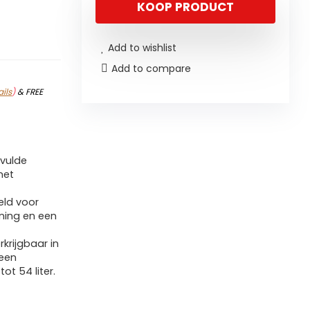
KOOP PRODUCT
Add to wishlist
Add to compare
ails
)
&
FREE
evulde
met
eld voor
ening en een
krijgbaar in
 een
ot 54 liter.