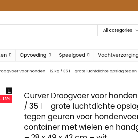
All categories
ken
Opvoeding
Speelgoed
Vachtverzorgin
roogvoer voor honden – 12 kg / 35 l – grote luchtdichte opslag tege
Curver Droogvoer voor honden 
- 13%
/ 35 l – grote luchtdichte opsl
tegen geuren voor hondenvoe
container met wielen en hand
– 28 x 49 x 43 cm – wit