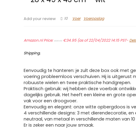
10
Voer
Voeropslag
Add your review
Original
Current
Amazon.nl Price:
price
€
34.95
price
(as of 22/04/2022 14:15 PST-
Det
€
39.99
was:
is:
€39.99.
€34.95.
Shipping
.
Eenvoudig te hanteren: je zult deze box ook met g
voering probleemloos verschuiven. Hij is uitgerust 
robuuste wielen en twee praktische handgrepen.
Praktisch gebruik: wij hebben deze voerbak ontwikk
dagelijks gebruik. Het heeft een kleine en grote op
vak voor een droogvoer.
Eenvoudig en elegant: onze witte opbergdoos is ver
4 verschillende designs: 3 met dierendecoratie, en
neutraal, van metaal in verschillende maten van 10 t
Er is zeker een naar jouw smaak.